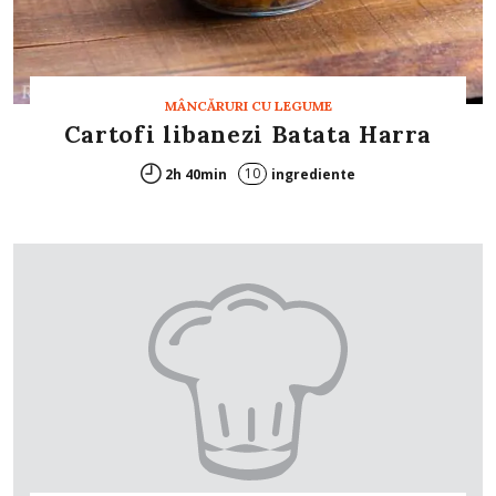
MÂNCĂRURI CU LEGUME
Cartofi libanezi Batata Harra
10
2h 40min
ingrediente