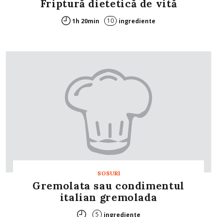
Friptură dietetică de vită
10
1h 20min
ingrediente
SOSURI
Gremolata sau condimentul
italian gremolada
5
ingrediente