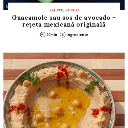
,
SALATE
SOSURI
Guacamole sau sos de avocado –
rețeta mexicană originală
8
20min
ingrediente