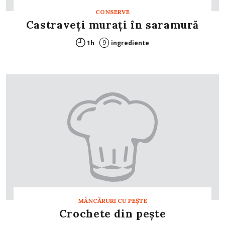
CONSERVE
Castraveţi muraţi în saramură
9
1h
ingrediente
MÂNCĂRURI CU PEŞTE
Crochete din peşte