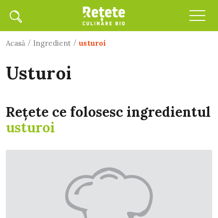
/
/
Acasă
Ingredient
usturoi
usturoi
Rețete ce folosesc ingredientul
usturoi