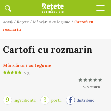
/
/
/
Acasă
Rețete
Mâncăruri cu legume
Cartofi cu
rozmarin
Cartofi cu rozmarin
Mâncăruri cu legume
5
(
1
)
5
/ 5. vot(uri)
1
9
3
ingrediente
porții
distribuie