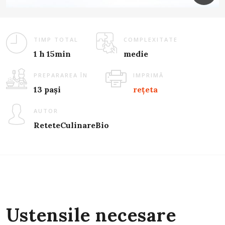
TIMP TOTAL
COMPLEXITATE
1 h 15min
medie
PREPARAREA ÎN
IMPRIMĂ
13 pași
rețeta
AUTOR
ReteteCulinareBio
Ustensile necesare