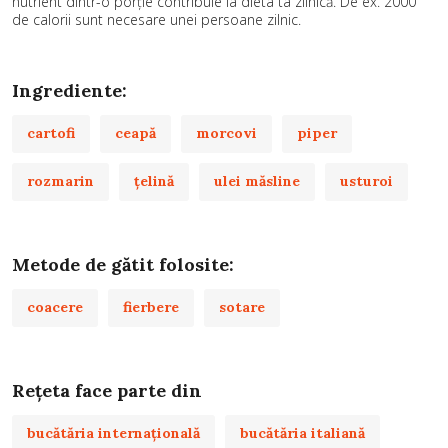
nutrient dintr-o porție contribuie la dieta ta zilnică. De ex. 2000
de calorii sunt necesare unei persoane zilnic.
Ingrediente:
cartofi
ceapă
morcovi
piper
rozmarin
ţelină
ulei măsline
usturoi
Metode de gătit folosite:
coacere
fierbere
sotare
Rețeta face parte din
bucătăria internațională
bucătăria italiană