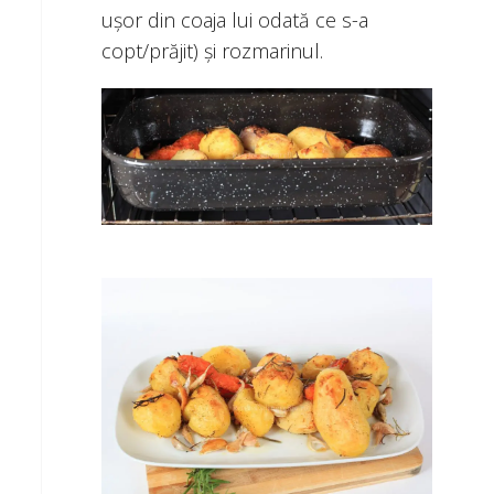
uşor din coaja lui odată ce s-a
copt/prăjit) şi rozmarinul.