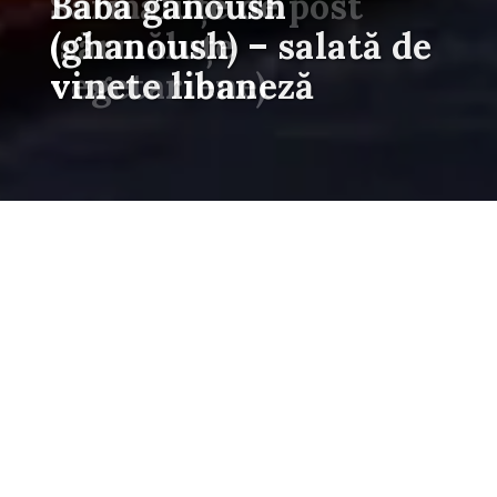
Sărmăluţe de post
(sărmăluțe
vegetariene)
Rețete culinare bio