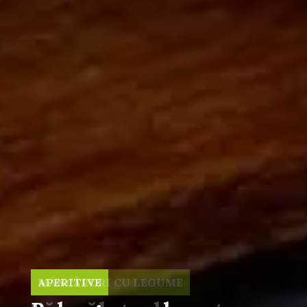
MÂNCĂRURI CU LEGUME