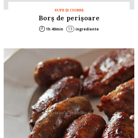
SUPE ŞI CIORBE
Borş de perişoare
13
1h 40min
ingrediente