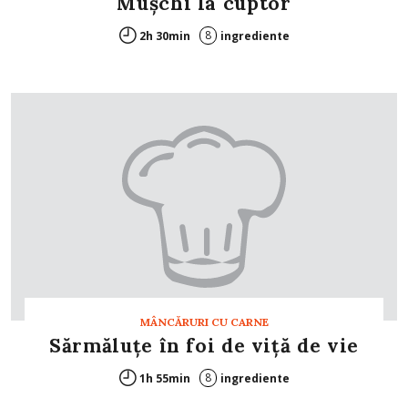
Muşchi la cuptor
8
2h 30min
ingrediente
MÂNCĂRURI CU CARNE
Sărmăluţe în foi de viţă de vie
8
1h 55min
ingrediente