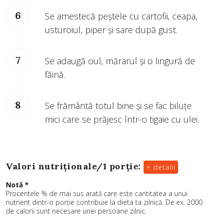
Se amestecă peștele cu cartofii, ceapa,
usturoiul, piper și sare după gust.
Se adaugă oul, mărarul și o lingură de
făină.
Se frământă totul bine și se fac biluțe
mici care se prăjesc într-o tigaie cu ulei.
Valori nutriționale/
1 porție
:
+ detalii
Notă *
Procentele % de mai sus arată care este cantitatea a unui
nutrient dintr-o porție contribuie la dieta ta zilnică. De ex. 2000
de calorii sunt necesare unei persoane zilnic.