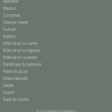
Aperitive
Băuturi
Conserve
Diverse rețete
Dulciuri
Fripturi
Mâncăruri cu carne
Mâncăruri cu legume
Mâncăruri cu pește
Panificație & patiserie
Paste & pizza
Maia naturală
Salate
Sosuri
Supe & Ciorbe
© 2026
ReteteCulinareBio.ro