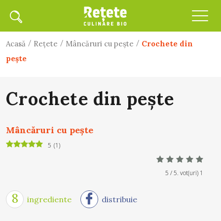
/
/
/
Acasă
Rețete
Mâncăruri cu peşte
Crochete din
peşte
Crochete din peşte
Mâncăruri cu peşte
5
(
1
)
5
/ 5. vot(uri)
1
8
ingrediente
distribuie