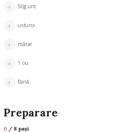
50g unt
usturoi
mărar
1 ou
făină
Preparare
0
/
8 pași