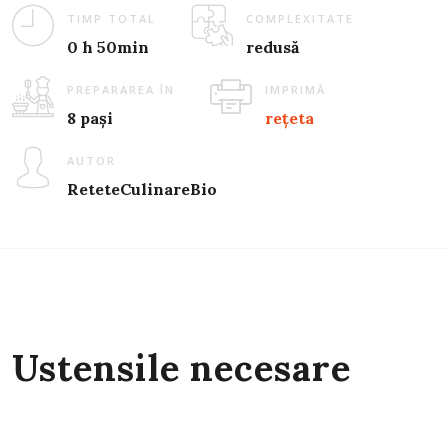
TIMP TOTAL
COMPLEXITATE
0 h 50min
redusă
PREPARAREA ÎN
IMPRIMĂ
8 pași
rețeta
AUTOR
ReteteCulinareBio
Ustensile necesare