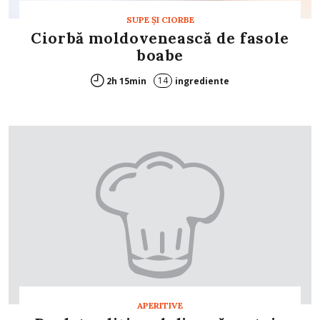
SUPE ŞI CIORBE
Ciorbă moldovenească de fasole
boabe
14
2h 15min
ingrediente
APERITIVE