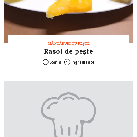
MÂNCĂRURI CU PEŞTE
Rasol de peşte
9
55min
ingrediente