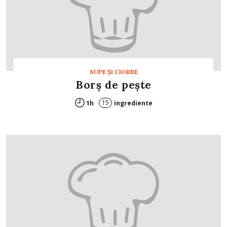
SUPE ŞI CIORBE
Borș de peşte
15
1h
ingrediente