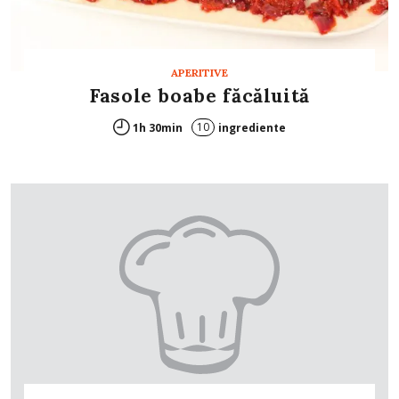
APERITIVE
Fasole boabe făcăluită
10
1h 30min
ingrediente