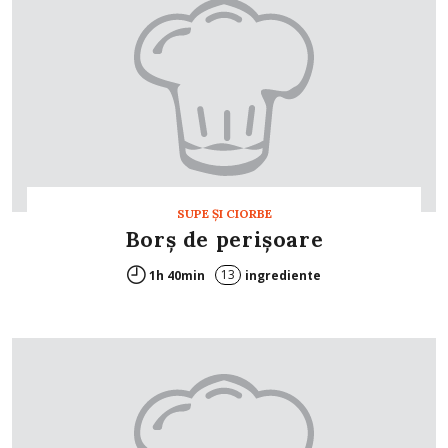
SUPE ŞI CIORBE
Borş de perişoare
13
1h 40min
ingrediente