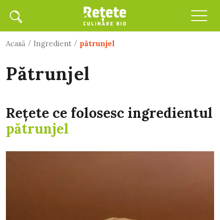
/
/
Acasă
Ingredient
pătrunjel
pătrunjel
Rețete ce folosesc ingredientul
pătrunjel