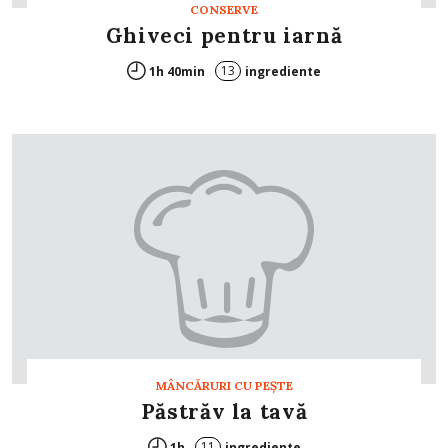
CONSERVE
Ghiveci pentru iarnă
13
1h 40min
ingrediente
MÂNCĂRURI CU PEŞTE
Păstrăv la tavă
11
1h
ingrediente