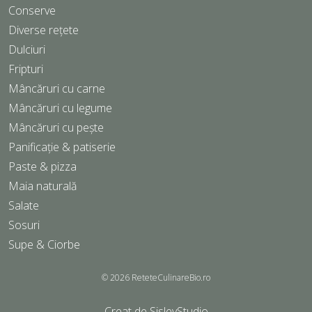
Conserve
Diverse rețete
Dulciuri
Fripturi
Mâncăruri cu carne
Mâncăruri cu legume
Mâncăruri cu pește
Panificație & patiserie
Paste & pizza
Maia naturală
Salate
Sosuri
Supe & Ciorbe
© 2026
ReteteCulinareBio.ro
Creat de
SisleyStudio