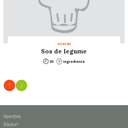
SOSURI
Sos de legume
9
2h
ingrediente
1
2
Aperitive
Băuturi