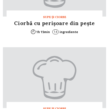
SUPE ŞI CIORBE
Ciorbă cu perişoare din peşte
14
1h 15min
ingrediente
SUPE ŞI CIORBE