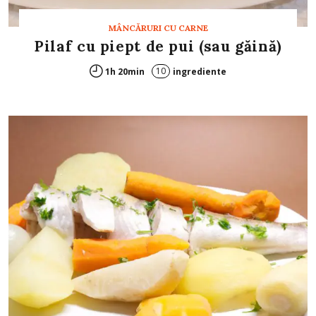
MÂNCĂRURI CU CARNE
Pilaf cu piept de pui (sau găină)
10
1h 20min
ingrediente