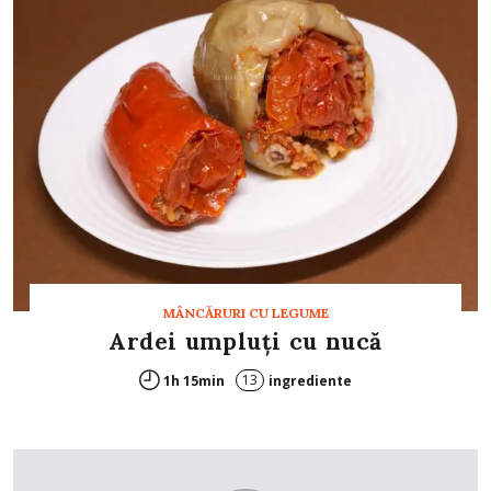
MÂNCĂRURI CU LEGUME
Ardei umpluţi cu nucă
13
1h 15min
ingrediente