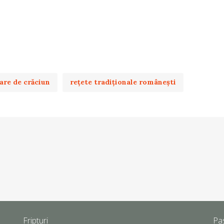
nare de crăciun
rețete tradiționale românești
Fripturi
Pa