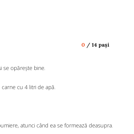
0
/
14 pași
 și se opărește bine.
carne cu 4 litri de apă.
pumiere, atunci când ea se formează deasupra.