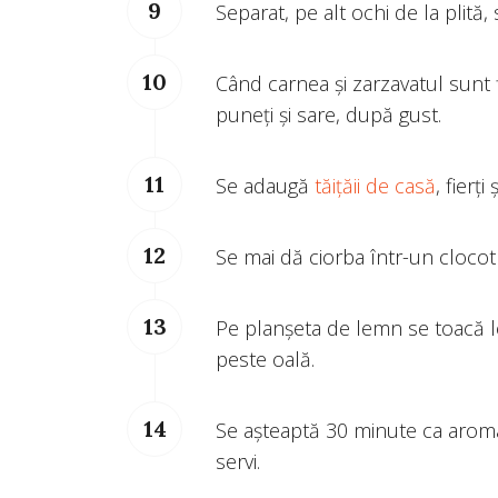
Separat, pe alt ochi de la plită,
Când carnea și zarzavatul sunt
puneți și sare, după gust.
Se adaugă
tăițăii de casă
, fierți
Se mai dă ciorba într-un clocot 
Pe planșeta de lemn se toacă l
peste oală.
Se așteaptă 30 minute ca aroma
servi.