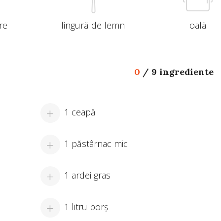
re
lingură de lemn
oală
0
/
9 ingrediente
1 ceapă
1 păstârnac mic
1 ardei gras
1 litru borş