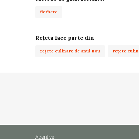
fierbere
Rețeta face parte din
rețete culinare de anul nou
rețete culi
Aperitive