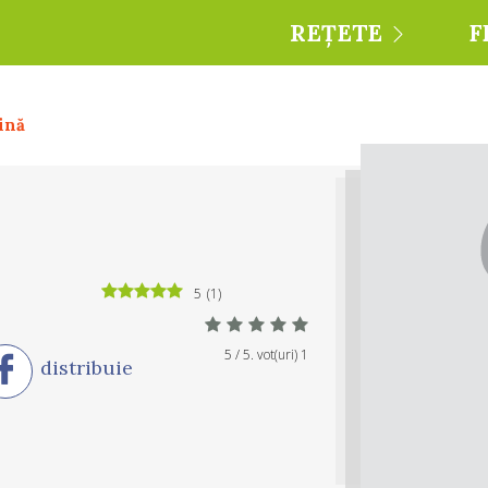
REȚETE
F
ină
5
(
1
)
5
/ 5. vot(uri)
1
distribuie