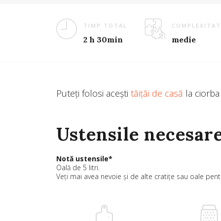
TIMP TOTAL
COMPLEXITAT
2 h 30min
medie
Puteți folosi acești
tăițăi de casă
la ciorba
Ustensile necesar
Notă ustensile*
Oală de 5 litri.
Veți mai avea nevoie și de alte cratițe sau oale pentr