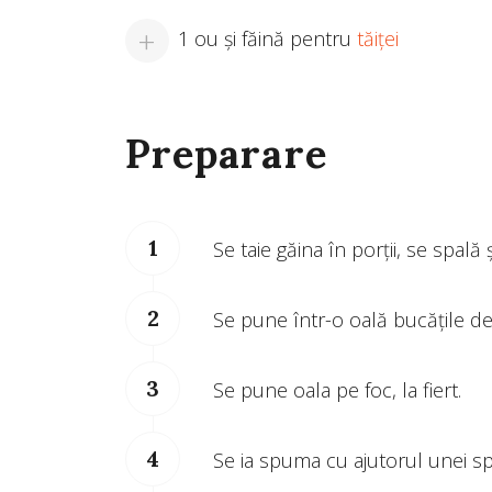
1 ou şi făină pentru
tăiţei
Preparare
Se taie găina în porții, se spală
Se pune într-o oală bucățile de 
Se pune oala pe foc, la fiert.
Se ia spuma cu ajutorul unei s