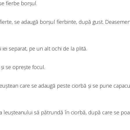
 se fierbe borșul.
 fierte, se adaugă borșul fierbinte, după gust. Deaseme
 și iei separat, pe un alt ochi de la plită.
și se oprește focul.
euștean care se adaugă peste ciorbă și se pune capacu
 leușteanului să pătrundă în ciorbă, după care se poa