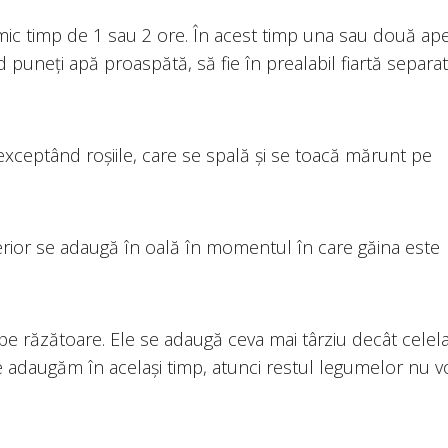
 mic timp de 1 sau 2 ore. În acest timp una sau două ap
 puneți apă proaspătă, să fie în prealabil fiartă separat
exceptând roșiile, care se spală și se toacă mărunt pe
rior se adaugă în oală în momentul în care găina este
u pe răzătoare. Ele se adaugă ceva mai târziu decât celela
e adaugăm în același timp, atunci restul legumelor nu v