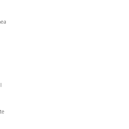
nea
l
te