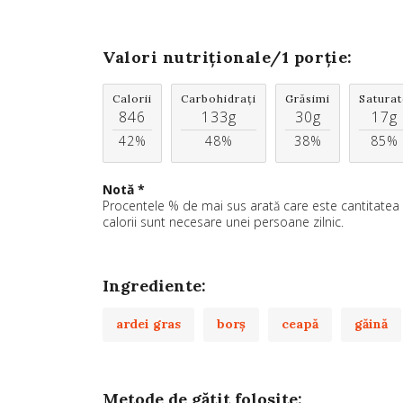
Valori nutriționale/
1 porție
:
Calorii
Carbohidrați
Grăsimi
Saturat
846
133g
30g
17g
42%
48%
38%
85%
Notă *
Procentele % de mai sus arată care este cantitatea a 
calorii sunt necesare unei persoane zilnic.
Ingrediente:
ardei gras
borş
ceapă
găină
Metode de gătit folosite: