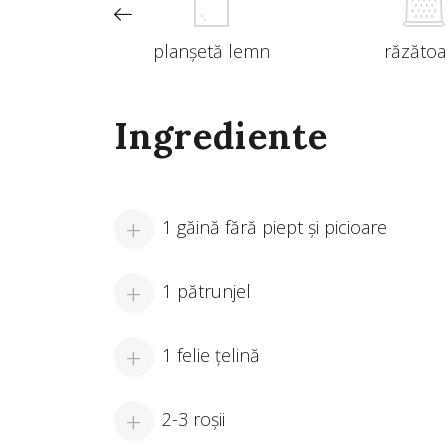
țit
planșetă lemn
răzătoa
Ingrediente
1 găină fără piept şi picioare
1 pătrunjel
1 felie ţelină
2-3 roşii