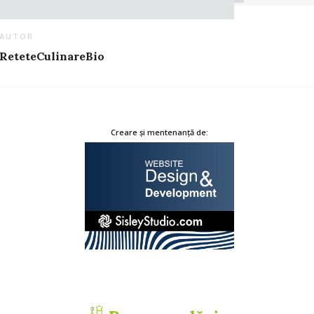
AUTOR
ReteteCulinareBio
Creare și mentenanță de: