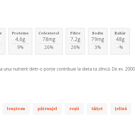
e
Proteine
Colesterol
Fibre
Sodiu
Zahăr
4,6g
78mg
7,2g
79mg
48g
9%
26%
26%
3%
-%
unui nutrient dintr-o porție contribuie la dieta ta zilnică. De ex. 200
leuştean
pătrunjel
roşii
tăiţei
ţelină