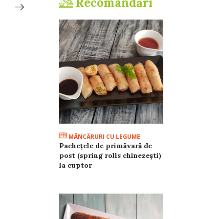
Recomandări
spumieră
MÂNCĂRURI CU LEGUME
Pachețele de primăvară de
post (spring rolls chinezești)
la cuptor