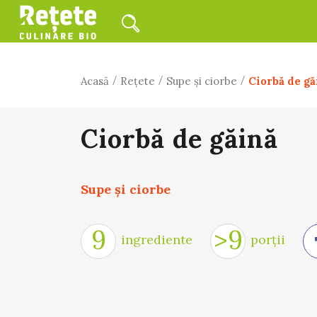
/
/
/
Acasă
Rețete
Supe şi ciorbe
Ciorbă de gă
Ciorbă de găină
Supe şi ciorbe
9
>9
ingrediente
porții