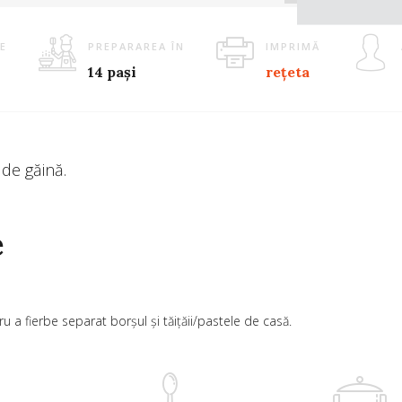
E
PREPARAREA ÎN
IMPRIMĂ
14 pași
rețeta
 de găină.
e
u a fierbe separat borșul și tăițăii/pastele de casă.