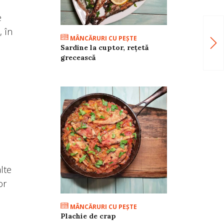
e
, în
MÂNCĂRURI CU PEŞTE
Sardine la cuptor, rețetă
grecească
lte
or
MÂNCĂRURI CU PEŞTE
Plachie de crap