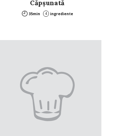
Căpşunată
4
35min
ingrediente