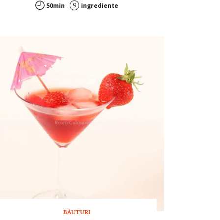
9
50min
ingrediente
BĂUTURI