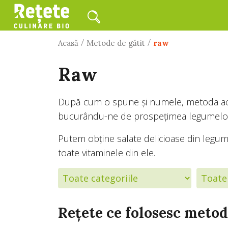
/
/
Acasă
Metode de gătit
raw
raw
După cum o spune și numele, metoda acea
bucurându-ne de prospețimea legumelor sa
Putem obține salate delicioase din legu
toate vitaminele din ele.
Rețete ce folosesc metod