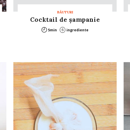
BĂUTURI
Cocktail de şampanie
6
5min
ingrediente