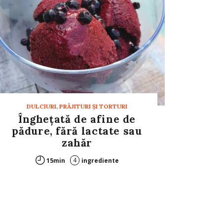
DULCIURI, PRĂJITURI ȘI TORTURI
Înghețată de afine de
pădure, fără lactate sau
zahăr
4
15min
ingrediente