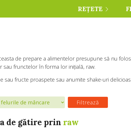
REȚETE
F
sta de prepare a alimentelor presupune să nu folosim
u frunctelor în forma lor inițială, raw.
me sau fructe proaspete sau anumite shake-uri delicioa
a de gătire prin
raw