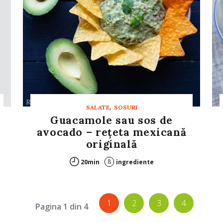
,
SALATE
SOSURI
Guacamole sau sos de
avocado – rețeta mexicană
originală
8
20min
ingrediente
1
2
3
4
Pagina 1 din 4