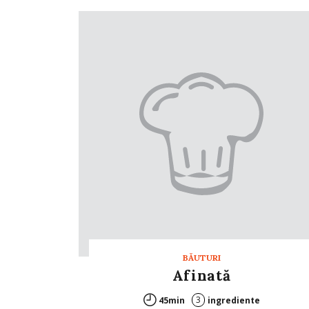
BĂUTURI
Afinată
3
45min
ingrediente