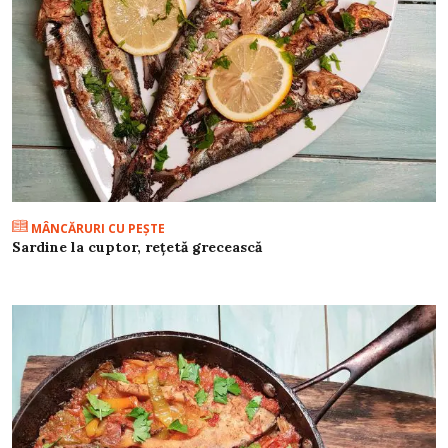
MÂNCĂRURI CU PEŞTE
Sardine la cuptor, rețetă grecească