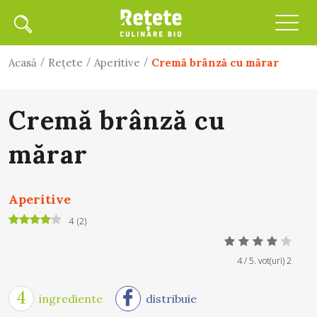
/
/
/
Acasă
Rețete
Aperitive
Cremă brânză cu mărar
Cremă brânză cu
mărar
Aperitive
4
(
2
)
4
/ 5. vot(uri)
2
4
ingrediente
distribuie