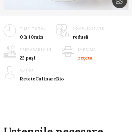
TIMP TOTAL
COMPLEXITATE
0 h 10min
redusă
PREPARAREA ÎN
IMPRIMĂ
22 pași
rețeta
AUTOR
ReteteCulinareBio
Ustensile necesare