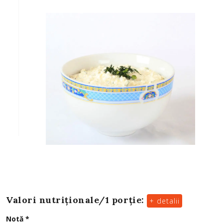
Valori nutriționale/
1 porție
:
+ detalii
Notă *