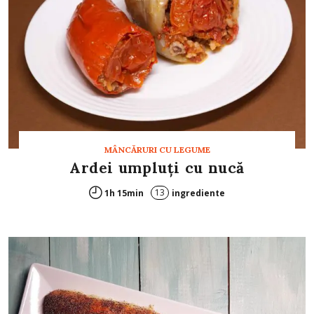
MÂNCĂRURI CU LEGUME
Ardei umpluţi cu nucă
13
1h 15min
ingrediente