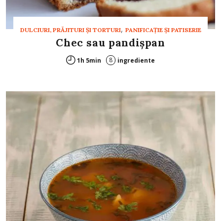
,
DULCIURI, PRĂJITURI ȘI TORTURI
PANIFICAŢIE ŞI PATISERIE
Chec sau pandişpan
8
1h 5min
ingrediente