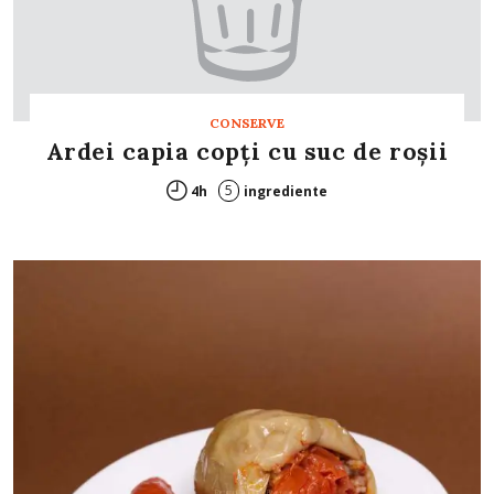
CONSERVE
Ardei capia copţi cu suc de roşii
5
4h
ingrediente