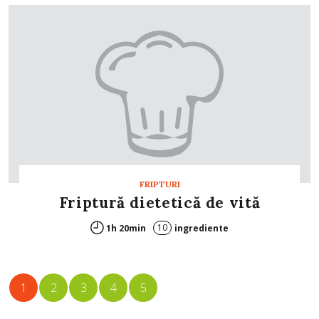
FRIPTURI
Friptură dietetică de vită
10
1h 20min
ingrediente
1
2
3
4
5