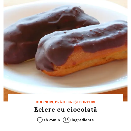
DULCIURI, PRĂJITURI ȘI TORTURI
Eclere cu ciocolată
15
1h 25min
ingrediente