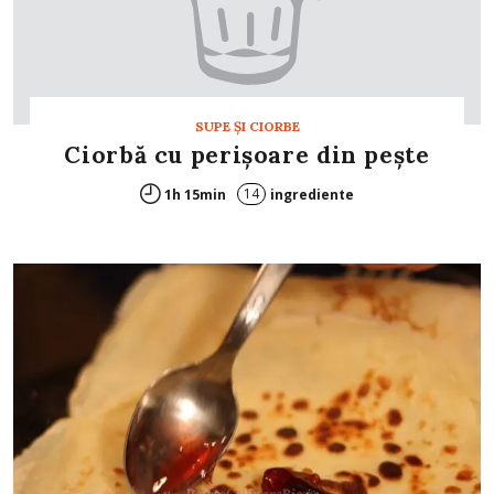
SUPE ŞI CIORBE
Ciorbă cu perişoare din peşte
14
1h 15min
ingrediente