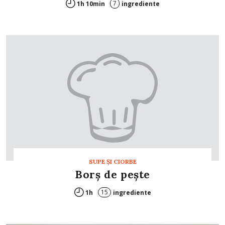
7
1h 10min
ingrediente
SUPE ŞI CIORBE
Borș de peşte
15
1h
ingrediente