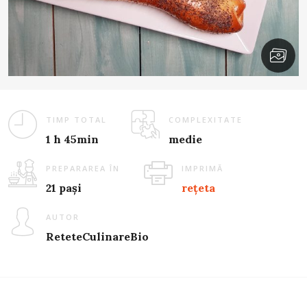
TIMP TOTAL
COMPLEXITATE
1 h 45min
medie
PREPARAREA ÎN
IMPRIMĂ
21 pași
rețeta
AUTOR
ReteteCulinareBio