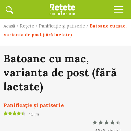
/
/
/
Acasă
Rețete
Panificaţie şi patiserie
Batoane cu mac,
varianta de post (fără lactate)
Batoane cu mac,
varianta de post (fără
lactate)
Panificaţie şi patiserie
4.5
(
4
)
4.5
/ 5. vot(uri)
4