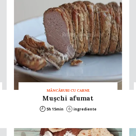
MÂNCĂRURI CU CARNE
Muşchi afumat
6
5h 15min
ingrediente