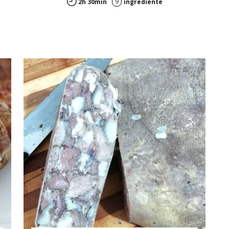
9
2h 30min
ingrediente