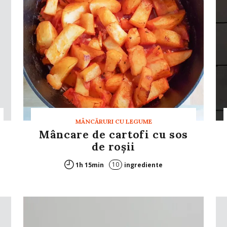
MÂNCĂRURI CU LEGUME
Mâncare de cartofi cu sos
de roșii
10
1h 15min
ingrediente