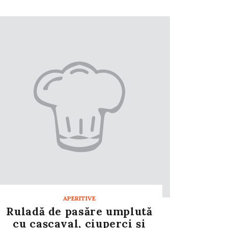
APERITIVE
Ruladă de pasăre umplută
cu caşcaval, ciuperci şi