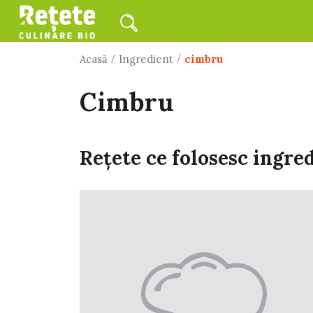
/
/
Acasă
Ingredient
cimbru
cimbru
Rețete ce folosesc ingre