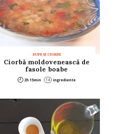
SUPE ŞI CIORBE
Ciorbă moldovenească de
fasole boabe
14
2h 15min
ingrediente