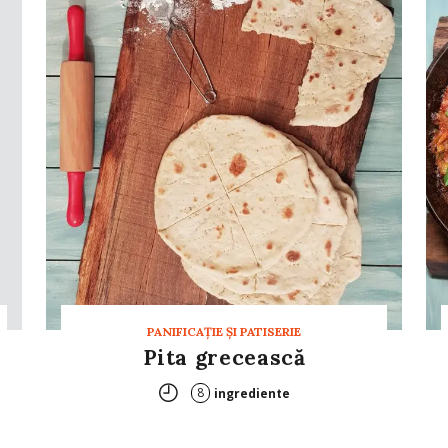
PANIFICAŢIE ŞI PATISERIE
Pita grecească
8
ingrediente