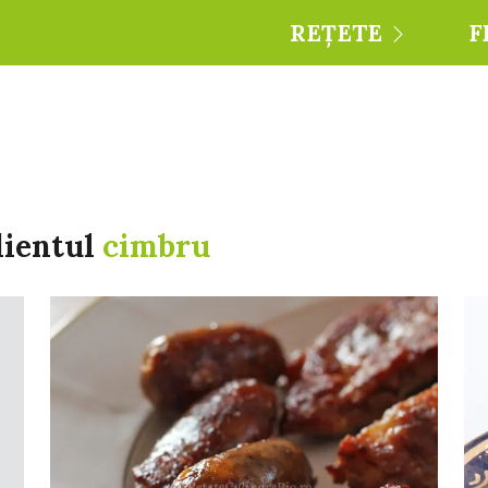
REȚETE
F
dientul
cimbru