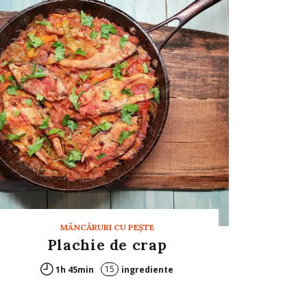
MÂNCĂRURI CU PEŞTE
Plachie de crap
15
1h 45min
ingrediente