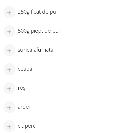
250g ficat de pui
500g piept de pui
şuncă afumată
ceapă
roşii
ardei
ciuperci