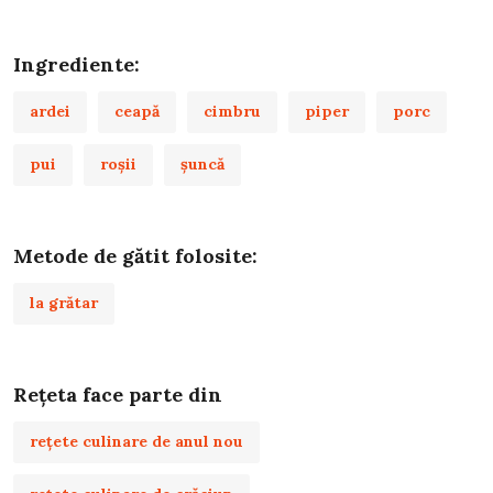
Ingrediente:
ardei
ceapă
cimbru
piper
porc
pui
roşii
şuncă
Metode de gătit folosite:
la grătar
Rețeta face parte din
rețete culinare de anul nou