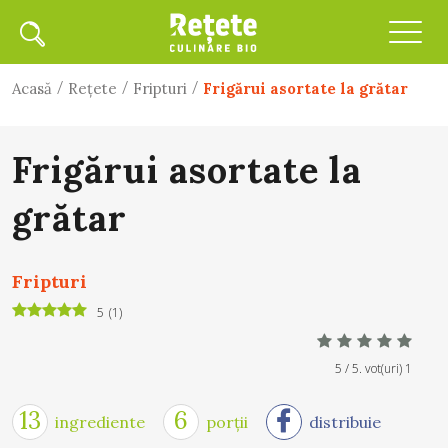
/
/
/
Acasă
Rețete
Fripturi
Frigărui asortate la grătar
Frigărui asortate la
grătar
Fripturi
5
(
1
)
5
/ 5. vot(uri)
1
13
6
ingrediente
porții
distribuie