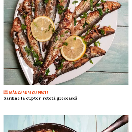
MÂNCĂRURI CU PEŞTE
Sardine la cuptor, rețetă grecească