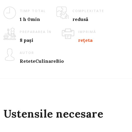
TIMP TOTAL
COMPLEXITATE
1 h 0min
redusă
PREPARAREA ÎN
IMPRIMĂ
8 pași
rețeta
AUTOR
ReteteCulinareBio
Ustensile necesare