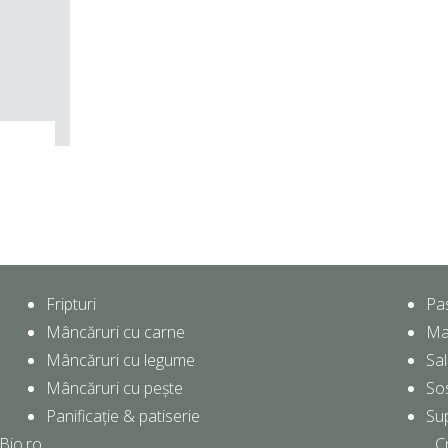
Fripturi
Pa
Mâncăruri cu carne
Ma
Mâncăruri cu legume
Sal
Mâncăruri cu pește
So
Panificație & patiserie
Su
Bio.ro
C