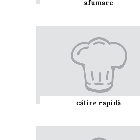
afumare
călire rapidă