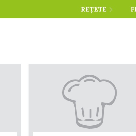
REȚETE
F