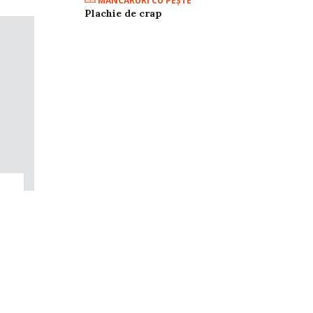
MÂNCĂRURI CU PEŞTE
Plachie de crap