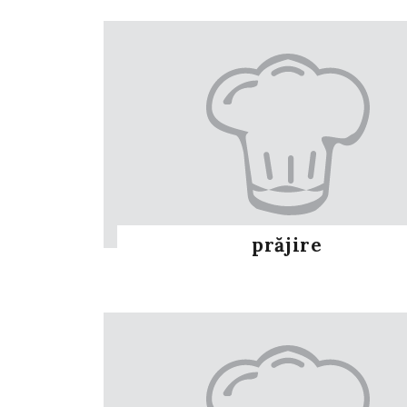
prăjire