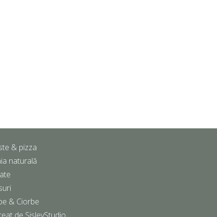
ste & pizza
ia naturală
ate
suri
pe & Ciorbe
reat de
SisleyStudio