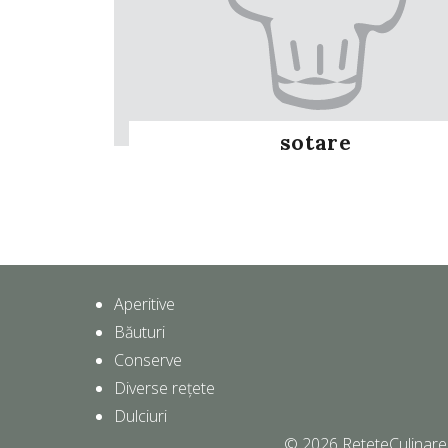
sotare
Aperitive
Băuturi
Conserve
Diverse rețete
Dulciuri
© 2026
ReteteCulinare