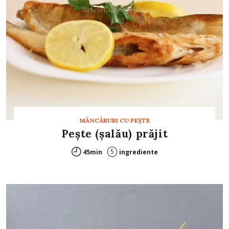
MÂNCĂRURI CU PEŞTE
Peşte (șalău) prăjit
5
45min
ingrediente