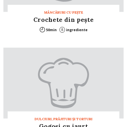
MÂNCĂRURI CU PEŞTE
Crochete din peşte
8
50min
ingrediente
DULCIURI, PRĂJITURI ȘI TORTURI
Gogoşi cu iaurt