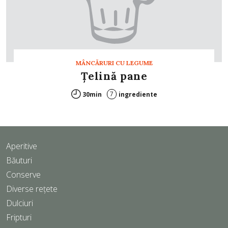
MÂNCĂRURI CU LEGUME
Ţelină pane
7
30min
ingrediente
Aperitive
Băuturi
Conserve
Diverse rețete
Dulciuri
Fripturi