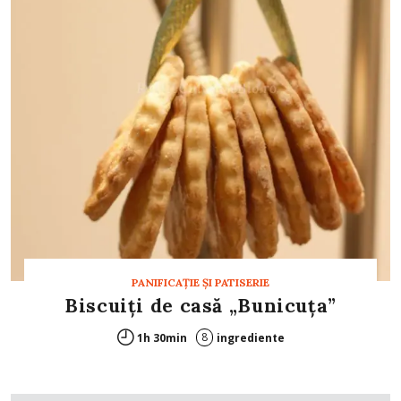
PANIFICAŢIE ŞI PATISERIE
Biscuiţi de casă „Bunicuţa”
8
1h 30min
ingrediente