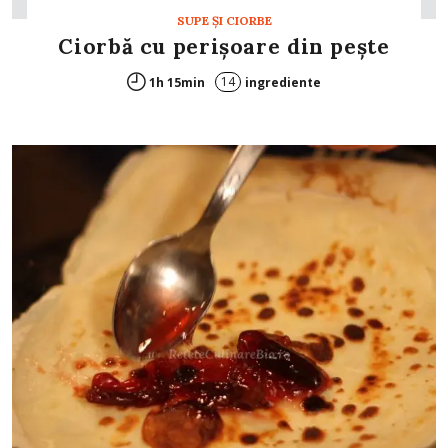
SUPE ŞI CIORBE
Ciorbă cu perişoare din peşte
14
1h 15min
ingrediente