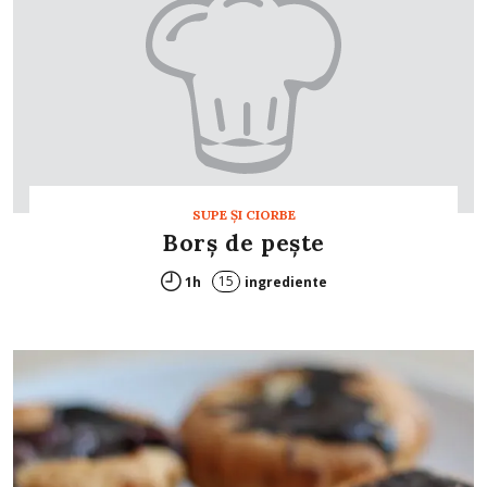
SUPE ŞI CIORBE
Borș de peşte
15
1h
ingrediente