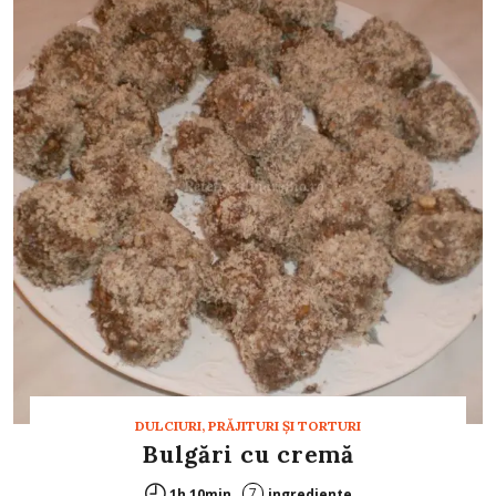
DULCIURI, PRĂJITURI ȘI TORTURI
Bulgări cu cremă
7
1h 10min
ingrediente