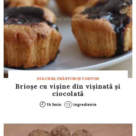
DULCIURI, PRĂJITURI ȘI TORTURI
Brioşe cu vişine din vişinată şi
ciocolată
13
1h 5min
ingrediente