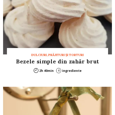
DULCIURI, PRĂJITURI ȘI TORTURI
Bezele simple din zahăr brut
4
2h 40min
ingrediente