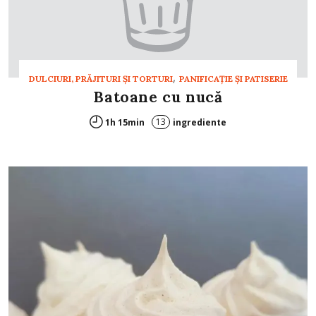
,
DULCIURI, PRĂJITURI ȘI TORTURI
PANIFICAŢIE ŞI PATISERIE
Batoane cu nucă
13
1h 15min
ingrediente