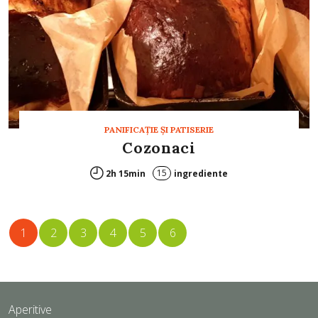
PANIFICAŢIE ŞI PATISERIE
Cozonaci
15
2h 15min
ingrediente
1
2
3
4
5
6
Aperitive