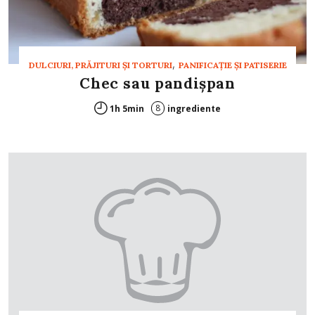
,
DULCIURI, PRĂJITURI ȘI TORTURI
PANIFICAŢIE ŞI PATISERIE
Chec sau pandişpan
8
1h 5min
ingrediente