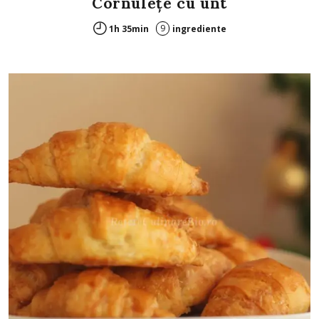
Cornuleţe cu unt
9
1h 35min
ingrediente