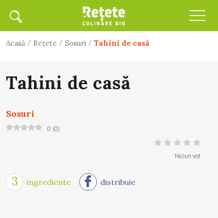
/
/
/
Acasă
Rețete
Sosuri
Tahini de casă
Tahini de casă
Sosuri
0
(
0
)
Niciun vot
3
ingrediente
distribuie