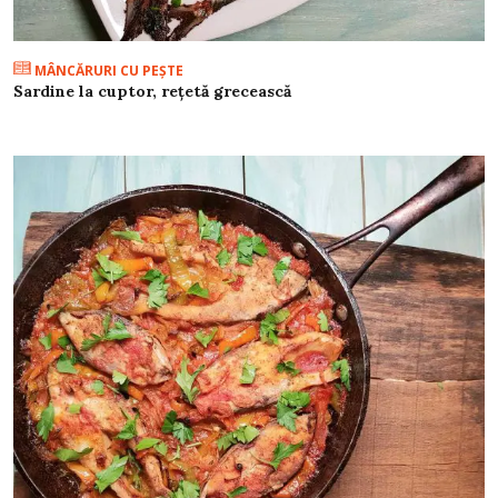
MÂNCĂRURI CU PEŞTE
Sardine la cuptor, rețetă grecească