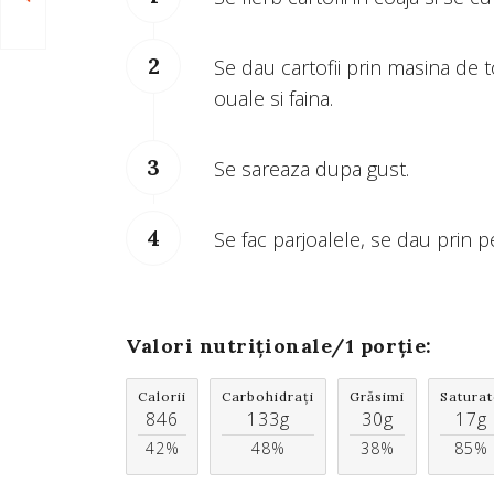
Se dau cartofii prin masina de
ouale si faina.
Se sareaza dupa gust.
Se fac parjoalele, se dau prin pe
Valori nutriționale/
1 porție
:
Calorii
Carbohidrați
Grăsimi
Saturat
846
133g
30g
17g
42%
48%
38%
85%