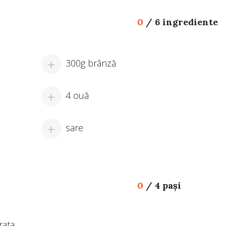
0
/
6 ingrediente
300g brânză
4 ouă
sare
0
/
4 pași
rata.