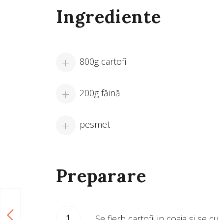
Ingrediente
800g cartofi
200g făină
pesmet
Preparare
Se fierb cartofii in coaja si se cu