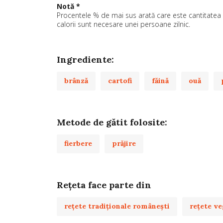
Notă *
Procentele % de mai sus arată care este cantitatea a 
calorii sunt necesare unei persoane zilnic.
Ingrediente:
brânză
cartofi
făină
ouă
Metode de gătit folosite:
fierbere
prăjire
Rețeta face parte din
rețete tradiționale românești
rețete ve