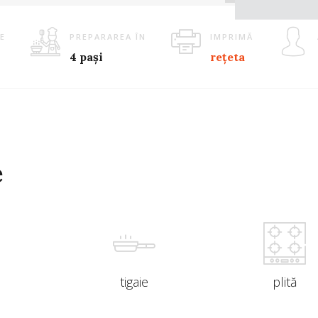
E
PREPARAREA ÎN
IMPRIMĂ
4 pași
rețeta
e
tigaie
plită