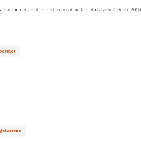
unui nutrient dintr-o porție contribuie la dieta ta zilnică. De ex. 200
pesmet
getariene