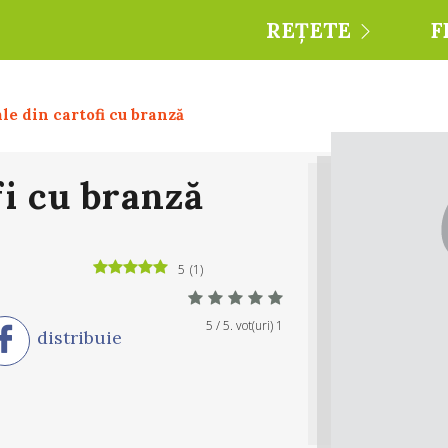
REȚETE
F
le din cartofi cu branză
fi cu branză
5
(
1
)
5
/ 5. vot(uri)
1
distribuie