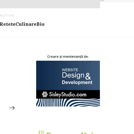
AUTOR
ReteteCulinareBio
Creare și mentenanță de: