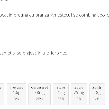
 tocat impreuna cu branza. Amestecul se combina apoi 
smet si se prajesc in ulei ferbinte.
e
Proteine
Colesterol
Fibre
Sodiu
Zahăr
4,6g
78mg
7,2g
79mg
48g
9%
26%
26%
3%
-%