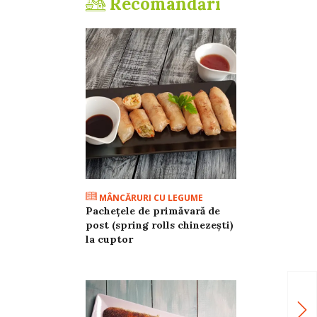
Recomandări
MÂNCĂRURI CU LEGUME
Pachețele de primăvară de
post (spring rolls chinezești)
la cuptor