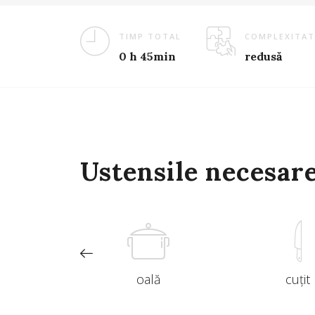
TIMP TOTAL
COMPLEXITAT
0 h 45min
redusă
Ustensile necesar
de tocat
oală
cuțit