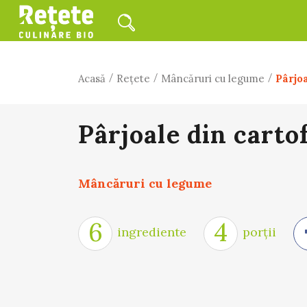
/
/
/
Acasă
Rețete
Mâncăruri cu legume
Pârjoa
Pârjoale din carto
Mâncăruri cu legume
6
4
ingrediente
porții