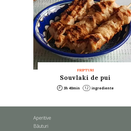
FRIPTURI
Souvlaki de pui
12
3h 40min
ingrediente
Aperitive
Băuturi