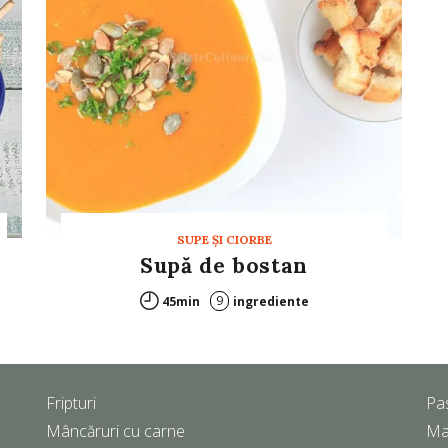
SUPE ŞI CIORBE
Supă de bostan
9
45min
ingrediente
Fripturi
Pa
Mâncăruri cu carne
Ma