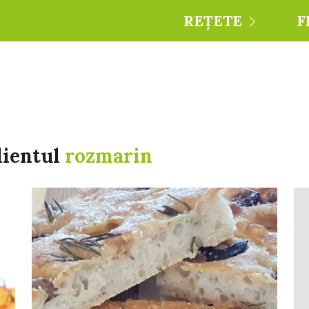
REȚETE
F
dientul
rozmarin