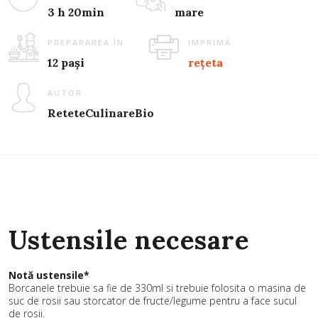
3 h 20min
mare
PREPARAREA ÎN
IMPRIMĂ
12 pași
rețeta
AUTOR
ReteteCulinareBio
Ustensile necesare
Notă ustensile*
Borcanele trebuie sa fie de 330ml si trebuie folosita o masina de
suc de rosii sau storcator de fructe/legume pentru a face sucul
de rosii.