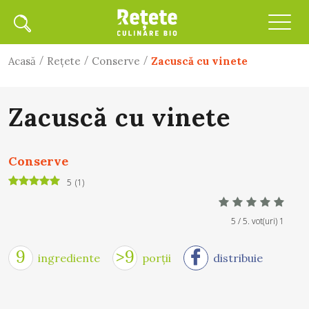
/
/
/
Acasă
Rețete
Conserve
Zacuscă cu vinete
Zacuscă cu vinete
Conserve
5
(
1
)
5
/ 5. vot(uri)
1
9
>9
ingrediente
porții
distribuie