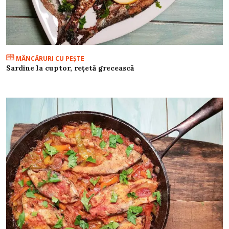
MÂNCĂRURI CU PEŞTE
Sardine la cuptor, rețetă grecească