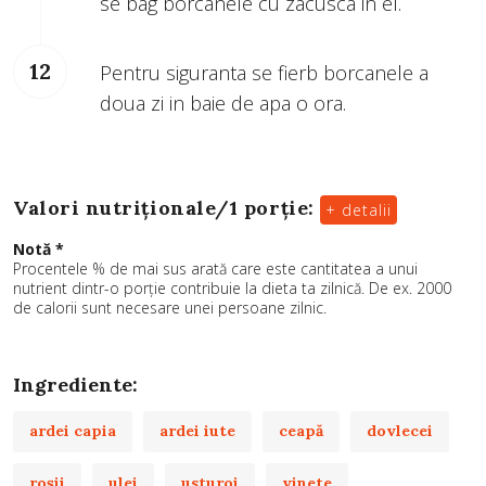
se bag borcanele cu zacusca in el.
Pentru siguranta se fierb borcanele a
doua zi in baie de apa o ora.
Valori nutriționale/
1 porție
:
+ detalii
Notă *
Procentele % de mai sus arată care este cantitatea a unui
nutrient dintr-o porție contribuie la dieta ta zilnică. De ex. 2000
de calorii sunt necesare unei persoane zilnic.
Ingrediente:
ardei capia
ardei iute
ceapă
dovlecei
roşii
ulei
usturoi
vinete