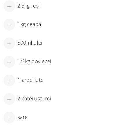
2,5kg roşii
1kg ceapă
500ml ulei
1/2kg dovlecei
1 ardei iute
2 căţei usturoi
sare