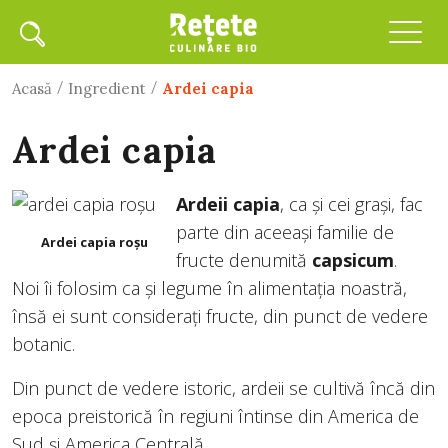
/
/
Acasă
Ingredient
Ardei capia
Ardei capia
Ardeii capia
, ca și cei grași, fac
parte din aceeași familie de
ardei capia roșu
fructe denumită
capsicum
.
Noi îi folosim ca și legume în alimentația noastră,
însă ei sunt considerați fructe, din punct de vedere
botanic.
Din punct de vedere istoric, ardeii se cultivă încă din
epoca preistorică în regiuni întinse din America de
Sud și America Centrală.