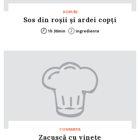
SOSURI
Sos din roşii şi ardei copţi
2
1h 30min
ingrediente
CONSERVE
Zacuscă cu vinete