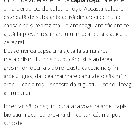
Un soi de ardei este cel de
capia roșu
, care este
un ardei dulce, de culoare roșie. Această culoare
este dată de substanța activă din ardei pe nume
capsaicină și reprezintă un anticoagulant eficient ce
ajută la prevenirea infarctului miocardic și a atacului
cerebral.
Deasemenea capsaicina ajută la stimularea
metabolismului nostru, ducând și la arderea
grasimilor, deci la slăbire. Există capsaicina și în
ardeiul gras, dar cea mai mare cantitate o găsim în
ardeiul capia roșu. Aceasta dă și gustul ușor dulceag
al fructului.
Încercați să folosiți în bucătăria voastra ardei capia
bio sau măcar să provină din culturi cât mai putin
stropite.