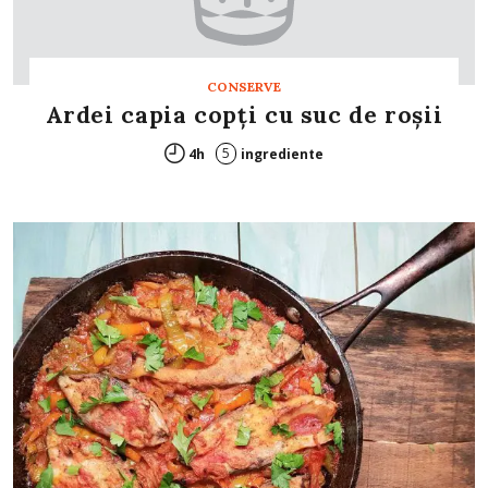
CONSERVE
Ardei capia copţi cu suc de roşii
5
4h
ingrediente