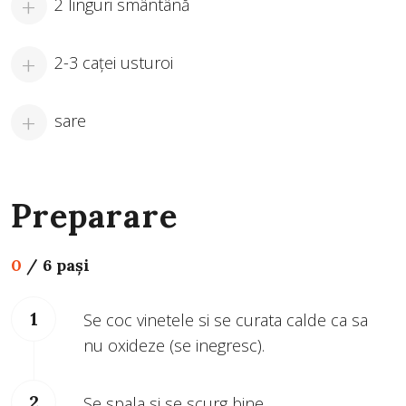
2 linguri smântână
2-3 caţei usturoi
sare
Preparare
0
/
6 pași
Se coc vinetele si se curata calde ca sa
nu oxideze (se inegresc).
Se spala si se scurg bine.