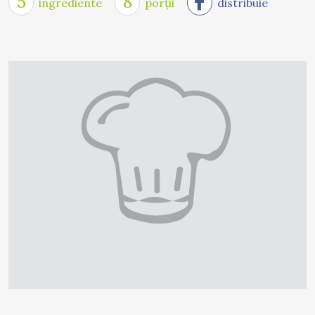
5
8
ingrediente
porții
distribuie