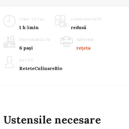
TIMP TOTAL
COMPLEXITATE
1 h 5min
redusă
PREPARAREA ÎN
IMPRIMĂ
6 pași
rețeta
AUTOR
ReteteCulinareBio
Ustensile necesare