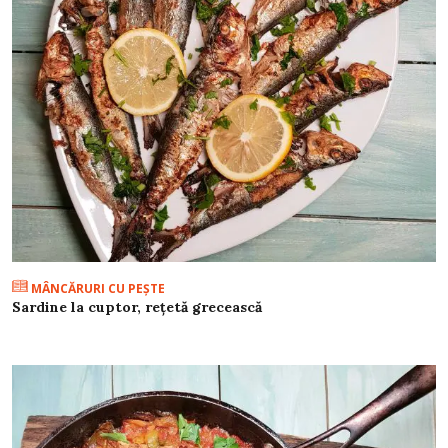
MÂNCĂRURI CU PEŞTE
Sardine la cuptor, rețetă grecească