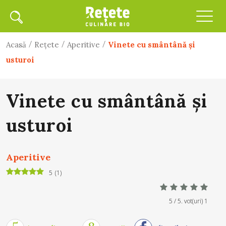
/
/
/
Acasă
Rețete
Aperitive
Vinete cu smântână şi
usturoi
Vinete cu smântână şi
usturoi
Aperitive
5
(
1
)
5
/ 5. vot(uri)
1