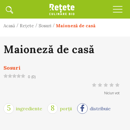
/
/
/
Acasă
Rețete
Sosuri
Maioneză de casă
Maioneză de casă
Sosuri
0
(
0
)
Niciun vot
5
8
ingrediente
porții
distribuie