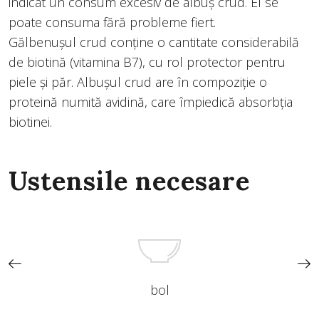
indicat un consum excesiv de albuș crud. El se
poate consuma fără probleme fiert.
Gălbenuşul crud conține o cantitate considerabilă
de biotină (vitamina B7), cu rol protector pentru
piele și păr. Albuşul crud are în compoziție o
proteină numită avidină, care împiedică absorbţia
biotinei.
Ustensile necesare
bol