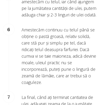
amestecăm cu telul, iar când ajungem
pe la jumătatea cantității de ulei, putem
adăuga chiar și 2-3 linguri de ulei odată.
Amestecăm continuu cu telul până se
obține o pastă groasă, relativ solidă,
care stă pur și simplu pe tel, dacă
ridicați telul deasupra farfuriei. Dacă
cumva vi se taie maioneza, adică devine
moale, uleiul practic nu se
incorporează, puteți pune o lingură de
zeamă de lămâie, care ar trebui să o
coaguleze.
La final, când ați terminat cantiatea de
ulei, adăugați zeama de la o jumătate