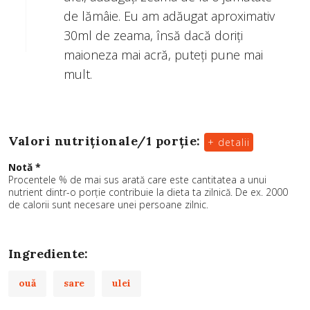
de lămâie. Eu am adăugat aproximativ
30ml de zeama, însă dacă doriți
maioneza mai acră, puteți pune mai
mult.
Valori nutriționale/
1 porție
:
+ detalii
Notă *
Procentele % de mai sus arată care este cantitatea a unui
nutrient dintr-o porție contribuie la dieta ta zilnică. De ex. 2000
de calorii sunt necesare unei persoane zilnic.
Ingrediente:
ouă
sare
ulei