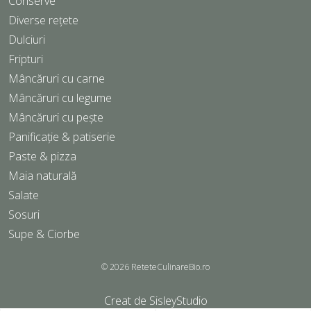
Conserve
Diverse rețete
Dulciuri
Fripturi
Mâncăruri cu carne
Mâncăruri cu legume
Mâncăruri cu pește
Panificație & patiserie
Paste & pizza
Maia naturală
Salate
Sosuri
Supe & Ciorbe
© 2026
ReteteCulinareBio.ro
Creat de
SisleyStudio