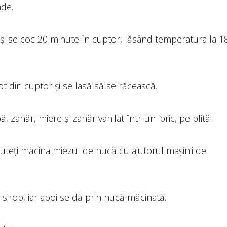
ade.
 și se coc 20 minute în cuptor, lăsând temperatura la 1
t din cuptor și se lasă să se răcească.
, zahăr, miere și zahăr vanilat într-un ibric, pe plită.
uteți măcina miezul de nucă cu ajutorul mașinii de
sirop, iar apoi se dă prin nucă măcinată.