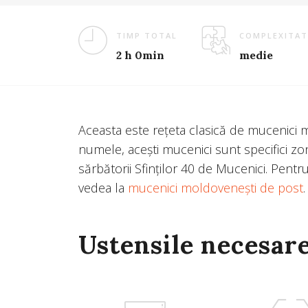
TIMP TOTAL
COMPLEXITAT
2 h 0min
medie
Aceasta este rețeta clasică de mucenici
numele, acești mucenici sunt specifici zo
sărbătorii Sfinților 40 de Mucenici. Pentr
vedea la
mucenici moldovenești de post
.
Ustensile necesar