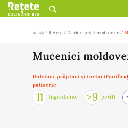
/
/
/
Acasă
Rețete
Dulciuri, prăjituri și torturi
M
Mucenici moldove
Dulciuri, prăjituri și torturi
Panificaţ
patiserie
11
>9
ingrediente
porții