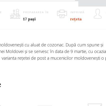
E
PREPARAREA ÎN
IMPRIMĂ
17 pași
rețeta
 moldovenești cu aluat de cozonac. După cum spune și
nei Moldovei și se servesc în data de 9 martie, cu ocazia
u varianta rețetei de post a mucenicilor moldovenești o 
e