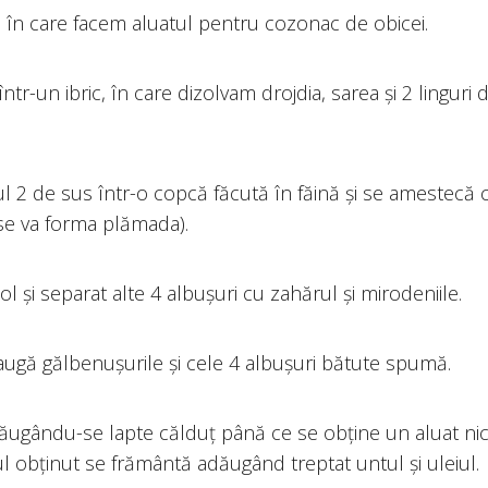
 în care facem aluatul pentru cozonac de obicei.
într-un ibric, în care dizolvam drojdia, sarea și 2 linguri 
l 2 de sus într-o copcă făcută în făină și se amestecă 
(se va forma plămada).
l și separat alte 4 albușuri cu zahărul și mirodeniile.
gă gălbenușurile și cele 4 albușuri bătute spumă.
dăugându-se lapte călduț până ce se obține un aluat nic
ul obținut se frământă adăugând treptat untul și uleiul.