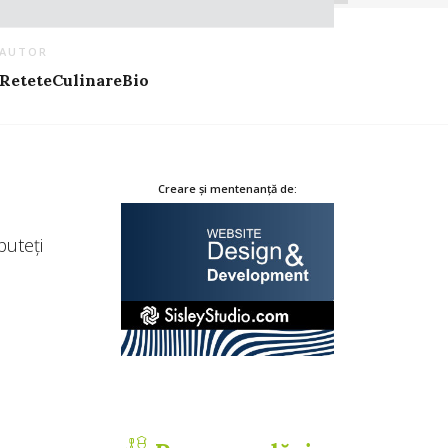
AUTOR
ReteteCulinareBio
Creare și mentenanță de:
puteți