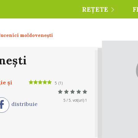
REȚETE
F
ucenici moldovenești
nești
ie şi
5
(
1
)
5
/ 5. vot(uri)
1
distribuie