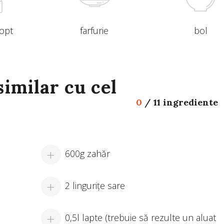
copt
farfurie
bol
similar cu cel
0
/
11 ingrediente
600g zahăr
2 linguriţe sare
0,5l lapte (trebuie să rezulte un aluat