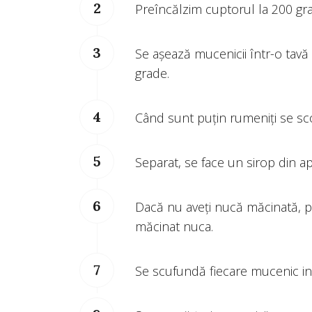
Preîncălzim cuptorul la 200 gr
Se așează mucenicii într-o tavă
grade.
Când sunt puțin rumeniți se sco
Separat, se face un sirop din apă
Dacă nu aveți nucă măcinată, p
măcinat nuca.
Se scufundă fiecare mucenic in 