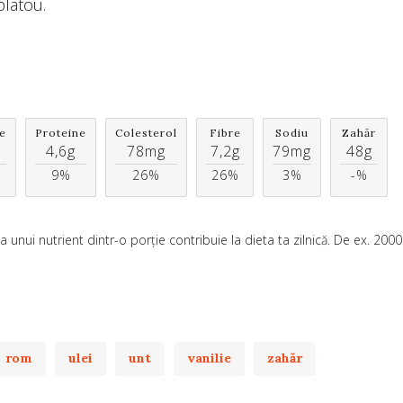
platou.
e
Proteine
Colesterol
Fibre
Sodiu
Zahăr
4,6g
78mg
7,2g
79mg
48g
9%
26%
26%
3%
-%
unui nutrient dintr-o porție contribuie la dieta ta zilnică. De ex. 200
rom
ulei
unt
vanilie
zahăr