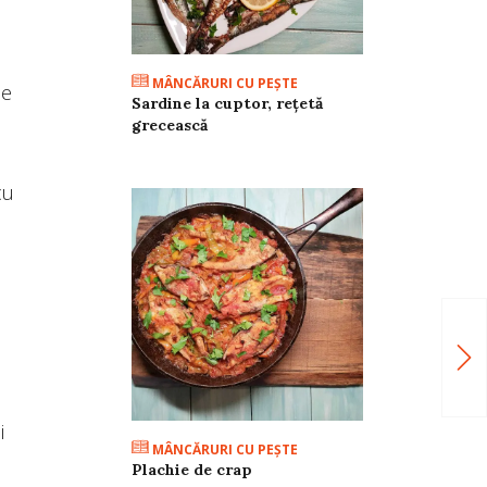
MÂNCĂRURI CU PEŞTE
de
Sardine la cuptor, rețetă
grecească
cu
i
MÂNCĂRURI CU PEŞTE
Plachie de crap