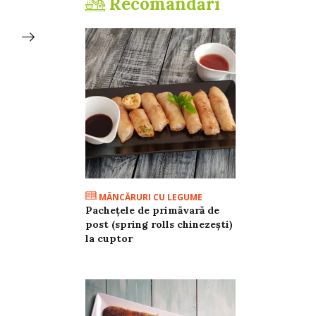
Recomandări
ibric
mașină pentru măci
nuci
MÂNCĂRURI CU LEGUME
Pachețele de primăvară de
post (spring rolls chinezești)
la cuptor