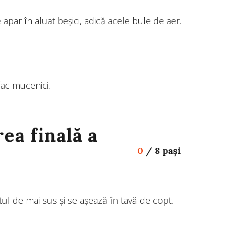
par în aluat beșici, adică acele bule de aer.
fac mucenici.
ea finală a
0
/
8 pași
atul de mai sus și se așează în tavă de copt.