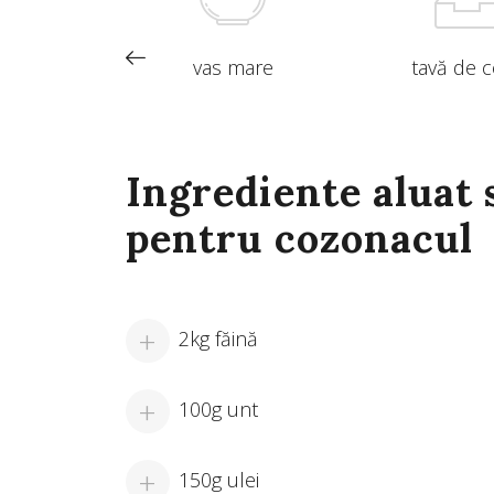
el
vas mare
tavă de 
Ingrediente aluat 
pentru cozonacul
2kg făină
100g unt
150g ulei