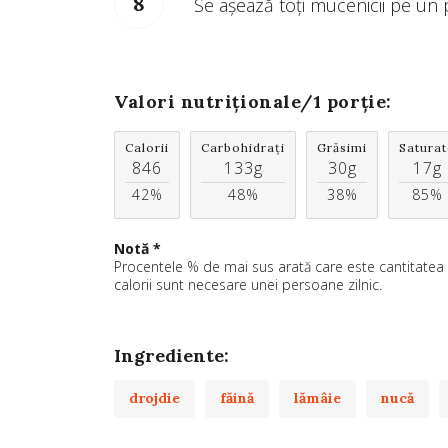
Se așează toți mucenicii pe un 
Valori nutriționale/
1 porție
:
Calorii
Carbohidrați
Grăsimi
Saturat
846
133g
30g
17g
42%
48%
38%
85%
Notă *
Procentele % de mai sus arată care este cantitatea a 
calorii sunt necesare unei persoane zilnic.
Ingrediente:
drojdie
făină
lămâie
nucă