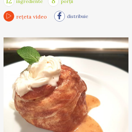
12
8
ingrediente
porții
rețeta video
distribuie