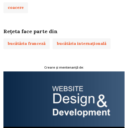
coacere
Rețeta face parte din
bucătăria franceză
bucătăria internațională
Creare și mentenanță de: