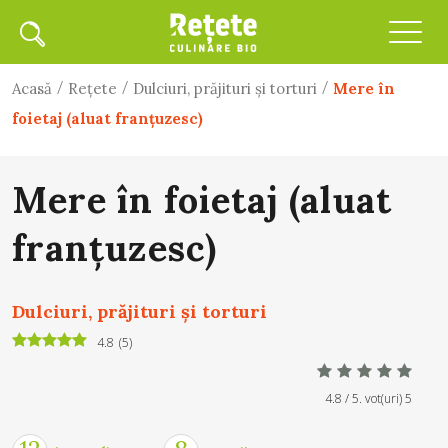
/
/
/
Acasă
Rețete
Dulciuri, prăjituri și torturi
Mere în
foietaj (aluat franțuzesc)
Mere în foietaj (aluat
franțuzesc)
Dulciuri, prăjituri și torturi
4.8
(
5
)
4.8
/ 5. vot(uri)
5