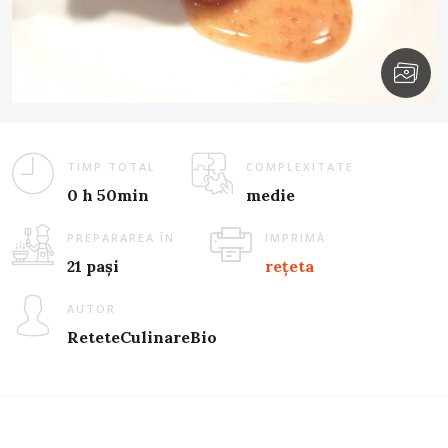
TIMP TOTAL
COMPLEXITATE
0 h 50min
medie
PREPARAREA ÎN
IMPRIMĂ
21 pași
rețeta
AUTOR
ReteteCulinareBio