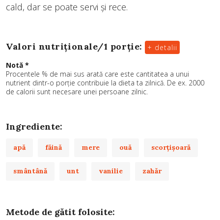
cald, dar se poate servi și rece.
Valori nutriționale/
1 porție
:
+ detalii
Notă *
Procentele % de mai sus arată care este cantitatea a unui
nutrient dintr-o porție contribuie la dieta ta zilnică. De ex. 2000
de calorii sunt necesare unei persoane zilnic.
Ingrediente:
apă
făină
mere
ouă
scorţişoară
smântână
unt
vanilie
zahăr
Metode de gătit folosite: