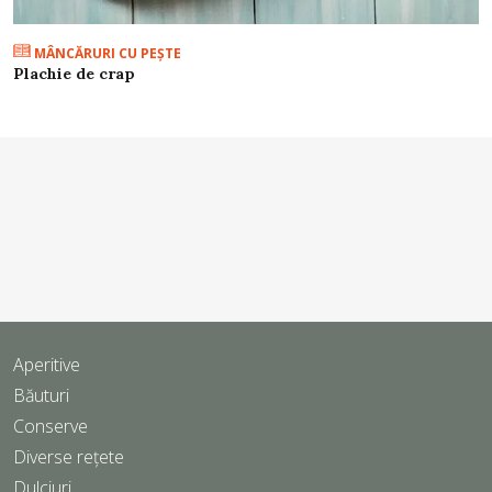
MÂNCĂRURI CU PEŞTE
Plachie de crap
Aperitive
Băuturi
Conserve
Diverse rețete
Dulciuri