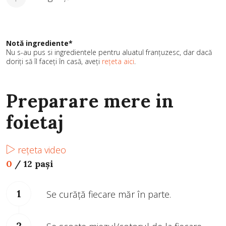
Notă ingrediente*
Nu s-au pus si ingredientele pentru aluatul franțuzesc, dar dacă
doriți să îl faceți în casă, aveți
rețeta aici
.
Preparare mere in
foietaj
rețeta video
0
/
12 pași
Se curăță fiecare măr în parte.