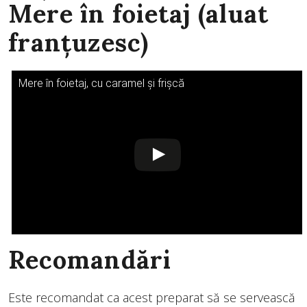
Mere în foietaj (aluat
franțuzesc)
Mere în foietaj, cu caramel și frișcă
Recomandări
Este recomandat ca acest preparat să se servească