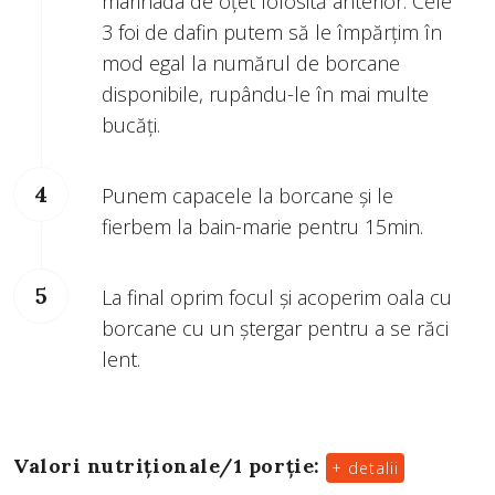
marinada de oțet folosită anterior. Cele
3 foi de dafin putem să le împărțim în
mod egal la numărul de borcane
disponibile, rupându-le în mai multe
bucăți.
Punem capacele la borcane și le
fierbem la bain-marie pentru 15min.
La final oprim focul și acoperim oala cu
borcane cu un ștergar pentru a se răci
lent.
Valori nutriționale/
1 porție
:
+ detalii