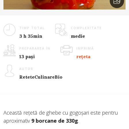
TIMP TOTAL
COMPLEXITATE
3 h 35min
medie
PREPARAREA ÎN
IMPRIMĂ
13 pași
rețeta
AUTOR
ReteteCulinareBio
Această rețetă de ghebe cu gogoșari este pentru
aproximativ
9 borcane de 330g
.