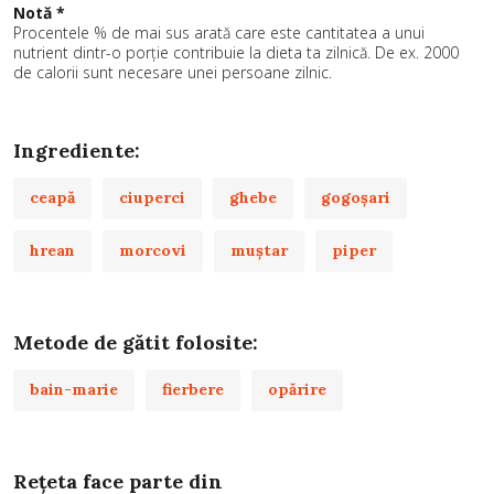
Notă *
Procentele % de mai sus arată care este cantitatea a unui
nutrient dintr-o porție contribuie la dieta ta zilnică. De ex. 2000
de calorii sunt necesare unei persoane zilnic.
Ingrediente:
ceapă
ciuperci
ghebe
gogoşari
hrean
morcovi
muștar
piper
Metode de gătit folosite:
bain-marie
fierbere
opărire
Rețeta face parte din