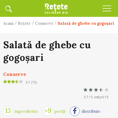
/
/
/
Acasă
Rețete
Conserve
Salată de ghebe cu gogoșari
Salată de ghebe cu
gogoșari
Conserve
3.7
(
15
)
3.7
/ 5. vot(uri)
15
13
>9
ingrediente
porții
distribuie