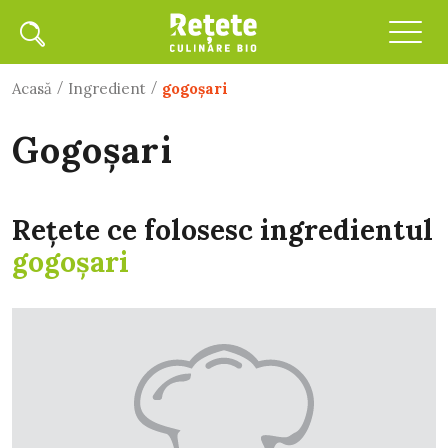
/
/
Acasă
Ingredient
gogoşari
gogoşari
Rețete ce folosesc ingredientul
gogoşari