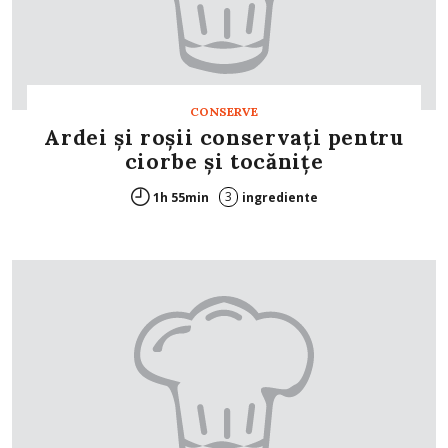
CONSERVE
Ardei şi roşii conservaţi pentru
ciorbe şi tocăniţe
3
1h 55min
ingrediente