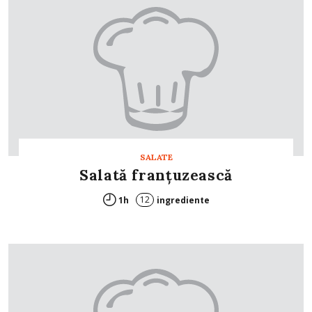
SALATE
Salată franţuzească
12
1h
ingrediente