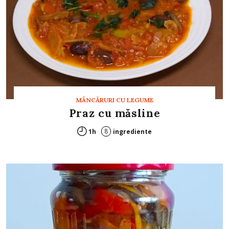
MÂNCĂRURI CU LEGUME
Praz cu măsline
8
1h
ingrediente