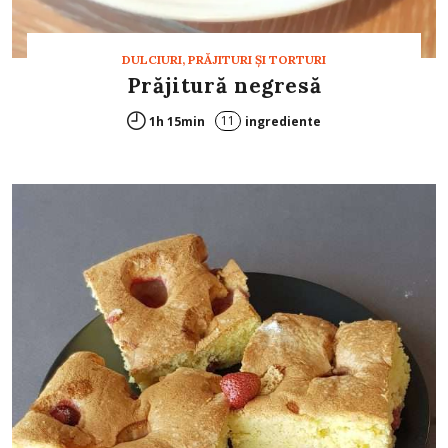
DULCIURI, PRĂJITURI ȘI TORTURI
Prăjitură negresă
11
1h 15min
ingrediente