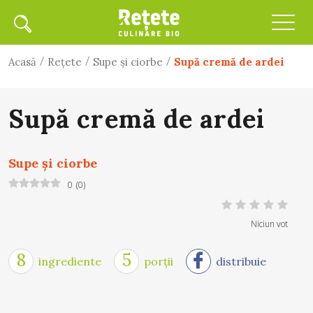
/
/
/
Acasă
Rețete
Supe şi ciorbe
Supă cremă de ardei
Supă cremă de ardei
Supe şi ciorbe
0
(
0
)
Niciun vot
8
5
ingrediente
porții
distribuie