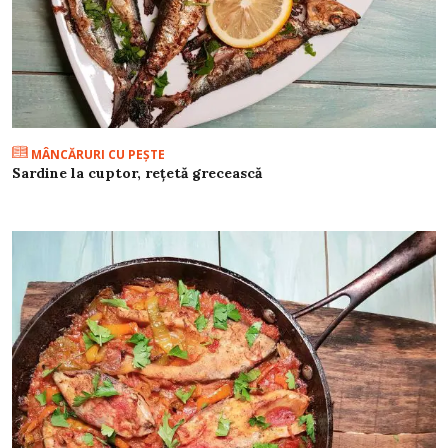
MÂNCĂRURI CU PEŞTE
Sardine la cuptor, rețetă grecească