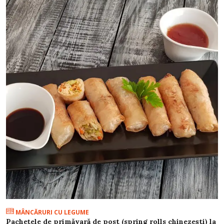
MÂNCĂRURI CU LEGUME
Pachețele de primăvară de post (spring rolls chinezești) la