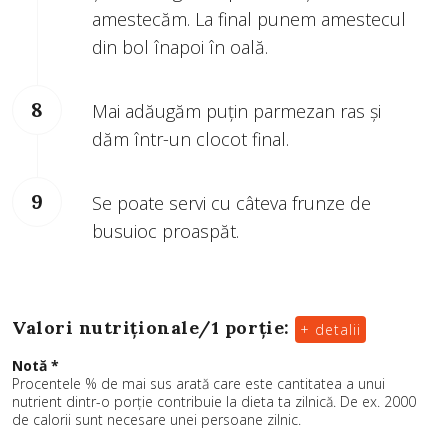
amestecăm. La final punem amestecul
din bol înapoi în oală.
Mai adăugăm puțin parmezan ras și
dăm într-un clocot final.
Se poate servi cu câteva frunze de
busuioc proaspăt.
Valori nutriționale/
1 porție
:
+ detalii
Notă *
Procentele % de mai sus arată care este cantitatea a unui
nutrient dintr-o porție contribuie la dieta ta zilnică. De ex. 2000
de calorii sunt necesare unei persoane zilnic.