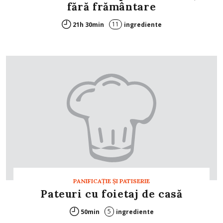
fără frământare
11
21h 30min
ingrediente
PANIFICAŢIE ŞI PATISERIE
Pateuri cu foietaj de casă
5
50min
ingrediente