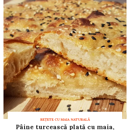
REȚETE CU MAIA NATURALĂ
Pâine turcească plată cu maia,