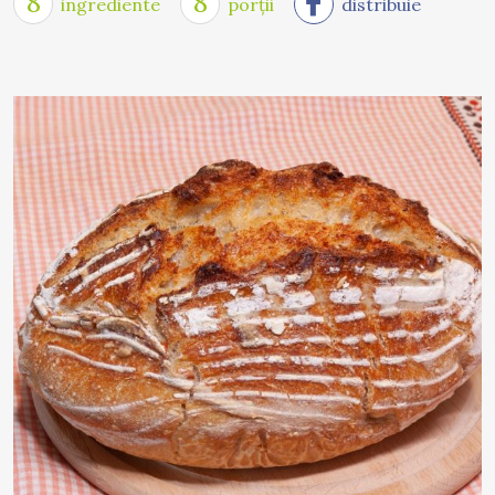
8
8
ingrediente
porții
distribuie