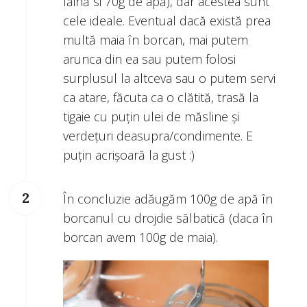
făină si 70g de apă), dar acestea sunt
cele ideale. Eventual dacă există prea
multă maia în borcan, mai putem
arunca din ea sau putem folosi
surplusul la altceva sau o putem servi
ca atare, făcuta ca o clătită, trasă la
tigaie cu puțin ulei de măsline și
verdețuri deasupra/condimente. E
puțin acrișoară la gust :)
În concluzie adăugăm 100g de apă în
borcanul cu drojdie sălbatică (daca în
borcan avem 100g de maia).