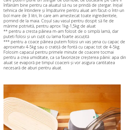
înfăinăm bine pentru ca aluatul să nu se prindă de ștergar. Inițial
tehnica de întindere și împăturire pentru aluat am făcut-o într-un
bol mare de 3 litri, în care am amestecat toate ingredientele,
pornind de la maia. Coșul sau vasul pentru dospit să fie de
mărime potrivită, pentru aprox 1kg-1,5kg de aluat
** pentru a cresta pâinea m-am folosit de o simplă lamă, dar
puteti folosi și un cuțit cu lama foarte ascuțită
*** pentru a coace pâinea putem folosi un vas yena cu capac de
aproximatv 4-5kg sau o cratiță de fontă cu capac tot de 4-5kg.
Folosim capacul pentru primele minute de coacere tocmai
pentru a crea umiditate, ca sa favorizeze creșterea pâinii: apa din
aluat se evaporă pe timpul coacerii și vor asigura cantitatea
necesară de aburi pentru aluat.