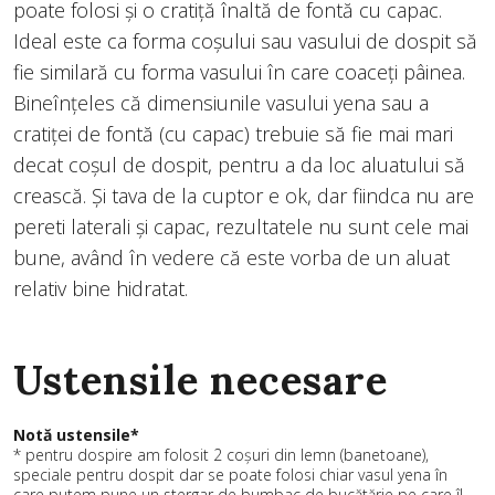
poate folosi și o cratiță înaltă de fontă cu capac.
Ideal este ca forma coșului sau vasului de dospit să
fie similară cu forma vasului în care coaceți pâinea.
Bineînțeles că dimensiunile vasului yena sau a
cratiței de fontă (cu capac) trebuie să fie mai mari
decat coșul de dospit, pentru a da loc aluatului să
crească. Și tava de la cuptor e ok, dar fiindca nu are
pereti laterali și capac, rezultatele nu sunt cele mai
bune, având în vedere că este vorba de un aluat
relativ bine hidratat.
Ustensile necesare
Notă ustensile*
* pentru dospire am folosit 2 coșuri din lemn (banetoane),
speciale pentru dospit dar se poate folosi chiar vasul yena în
care putem pune un stergar de bumbac de bucătărie pe care îl