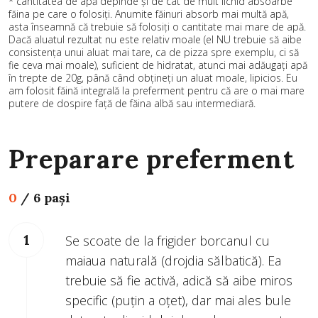
* cantitatea de apă depinde și de cât de mult lichid absoarbe
făina pe care o folosiți. Anumite făinuri absorb mai multă apă,
asta înseamnă că trebuie să folosiți o cantitate mai mare de apă.
Dacă aluatul rezultat nu este relativ moale (el NU trebuie să aibe
consistența unui aluat mai tare, ca de pizza spre exemplu, ci să
fie ceva mai moale), suficient de hidratat, atunci mai adăugați apă
în trepte de 20g, până când obțineți un aluat moale, lipicios. Eu
am folosit făină integrală la preferment pentru că are o mai mare
putere de dospire față de făina albă sau intermediară.
Preparare preferment
0
/
6 pași
Se scoate de la frigider borcanul cu
maiaua naturală (drojdia sălbatică). Ea
trebuie să fie activă, adică să aibe miros
specific (puțin a oțet), dar mai ales bule