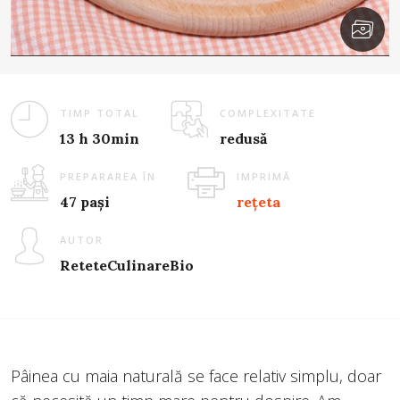
TIMP TOTAL
COMPLEXITATE
13 h 30min
redusă
PREPARAREA ÎN
IMPRIMĂ
47 pași
rețeta
AUTOR
ReteteCulinareBio
Pâinea cu maia naturală se face relativ simplu, doar