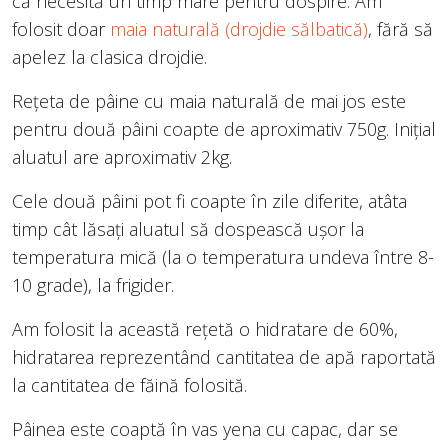
că necesită un timp mare pentru dospire. Am
folosit doar
maia naturală (drojdie sălbatică)
, fără să
apelez la clasica drojdie.
Rețeta de pâine cu maia naturală de mai jos este
pentru două pâini coapte de aproximativ 750g. Inițial
aluatul are aproximativ 2kg.
Cele două pâini pot fi coapte în zile diferite, atâta
timp cât lăsați aluatul să dospească ușor la
temperatura mică (la o temperatura undeva între 8-
10 grade), la frigider.
Am folosit la această rețetă o hidratare de 60%,
hidratarea reprezentând cantitatea de apă raportată
la cantitatea de făină folosită.
Pâinea este coaptă în vas yena cu capac, dar se