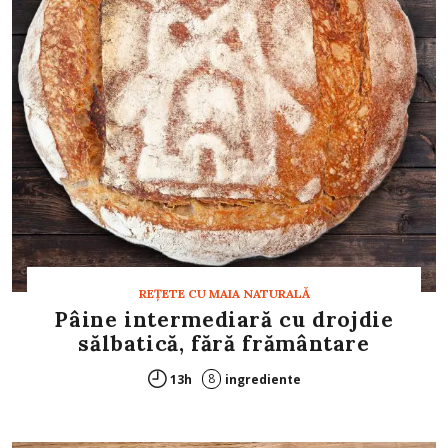
REȚETE CU MAIA NATURALĂ
Pâine intermediară cu drojdie
sălbatică, fără frământare
8
13h
ingrediente