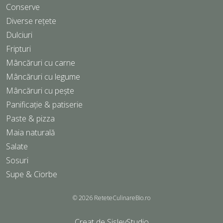
Conserve
Diverse rețete
Dulciuri
Fripturi
Mâncăruri cu carne
Mâncăruri cu legume
Mâncăruri cu pește
Panificație & patiserie
Paste & pizza
Maia naturală
Salate
Sosuri
Supe & Ciorbe
© 2026
ReteteCulinareBio.ro
Creat de
SisleyStudio