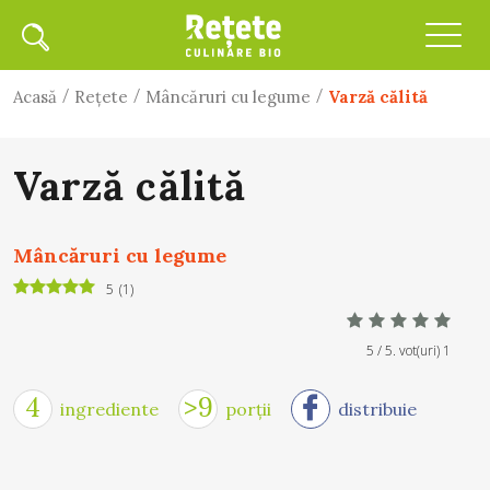
/
/
/
Acasă
Rețete
Mâncăruri cu legume
Varză călită
Varză călită
Mâncăruri cu legume
5
(
1
)
5
/ 5. vot(uri)
1
4
>9
ingrediente
porții
distribuie