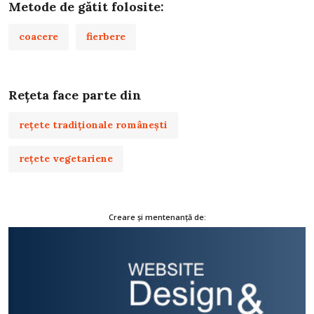
Metode de gătit folosite:
coacere
fierbere
Rețeta face parte din
rețete tradiționale românești
rețete vegetariene
Creare și mentenanță de: