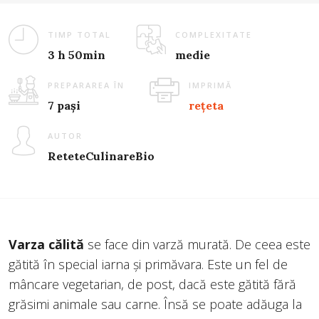
TIMP TOTAL
COMPLEXITATE
3 h 50min
medie
PREPARAREA ÎN
IMPRIMĂ
7 pași
rețeta
AUTOR
ReteteCulinareBio
Varza călită
se face din varză murată. De ceea este
gătită în special iarna și primăvara. Este un fel de
mâncare vegetarian, de post, dacă este gătită fără
grăsimi animale sau carne. Însă se poate adăuga la