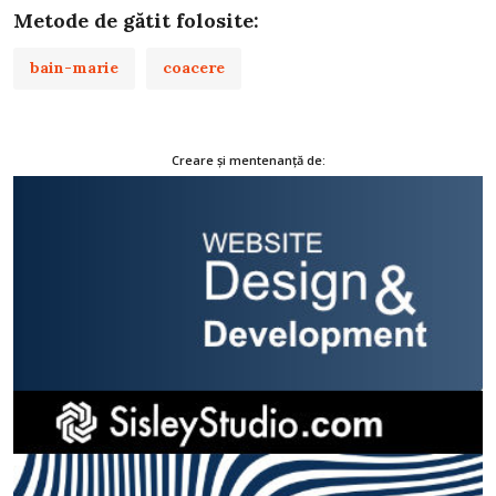
Metode de gătit folosite:
bain-marie
coacere
Creare și mentenanță de: