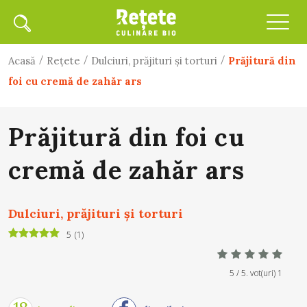
/
/
/
Acasă
Rețete
Dulciuri, prăjituri și torturi
Prăjitură din
foi cu cremă de zahăr ars
Prăjitură din foi cu
cremă de zahăr ars
Dulciuri, prăjituri și torturi
5
(
1
)
5
/ 5. vot(uri)
1