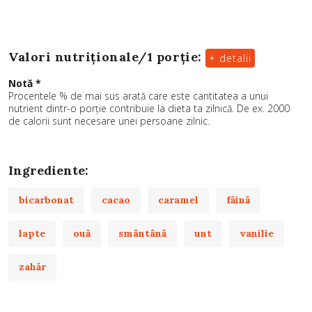
Valori nutriționale/
1 porție
:
+ detalii
Notă *
Procentele % de mai sus arată care este cantitatea a unui
nutrient dintr-o porție contribuie la dieta ta zilnică. De ex. 2000
de calorii sunt necesare unei persoane zilnic.
Ingrediente:
bicarbonat
cacao
caramel
făină
lapte
ouă
smântână
unt
vanilie
zahăr