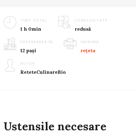
TIMP TOTAL
COMPLEXITATE
1 h 0min
redusă
PREPARAREA ÎN
IMPRIMĂ
12 pași
rețeta
AUTOR
ReteteCulinareBio
Ustensile necesare