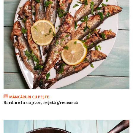
MÂNCĂRURI CU PEŞTE
Sardine la cuptor, rețetă grecească