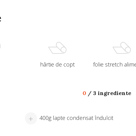
e
hârtie de copt
folie stretch ali
0
/
3 ingrediente
400g lapte condensat îndulcit