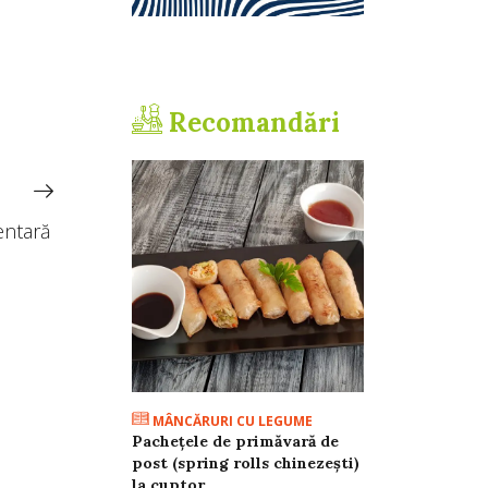
Recomandări
mentară
MÂNCĂRURI CU LEGUME
Pachețele de primăvară de
post (spring rolls chinezești)
la cuptor