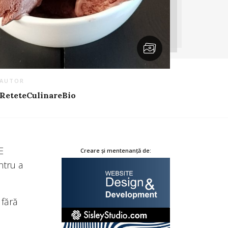
AUTOR
ReteteCulinareBio
E
Creare și mentenanță de:
ntru a
 fără