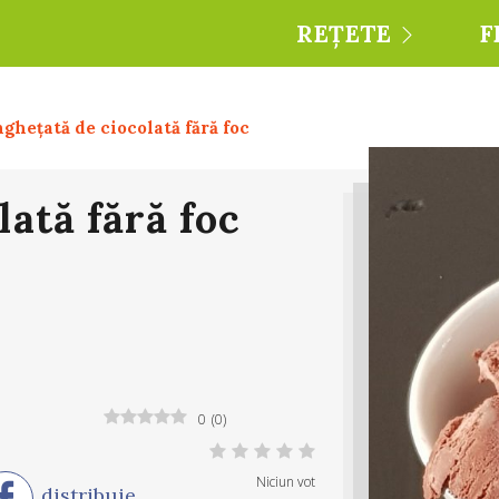
REȚETE
F
nghețată de ciocolată fără foc
lată fără foc
0
(
0
)
Niciun vot
distribuie