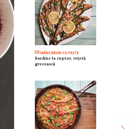
MÂNCĂRURI CU PEŞTE
Sardine la cuptor, rețetă
grecească