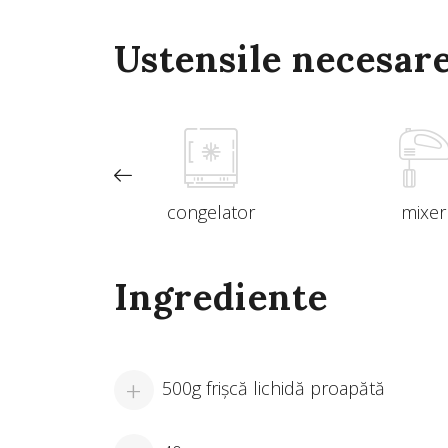
Ustensile necesar
ozonac
congelator
mixer
Ingrediente
500g frișcă lichidă proapătă