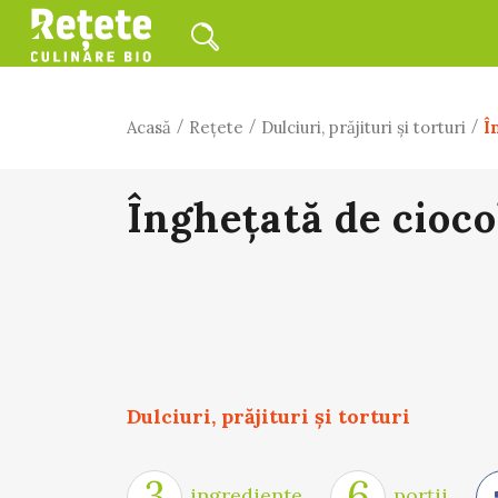
/
/
/
Acasă
Rețete
Dulciuri, prăjituri și torturi
Î
Înghețată de cioco
Dulciuri, prăjituri și torturi
3
6
ingrediente
porții