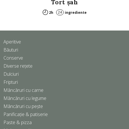
Tort şah
24
2h
ingrediente
Aperitive
Băuturi
Conserve
Diverse rețete
Dulciuri
Fripturi
Mâncăruri cu carne
Mâncăruri cu legume
Mâncăruri cu pește
Panificație & patiserie
Paste & pizza