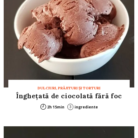
DULCIURI, PRĂJITURI ȘI TORTURI
Înghețată de ciocolată fără foc
3
2h 15min
ingrediente