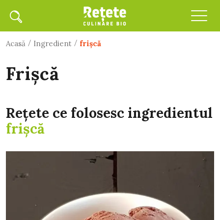
/
/
Acasă
Ingredient
frişcă
frişcă
Rețete ce folosesc ingredientul
frişcă