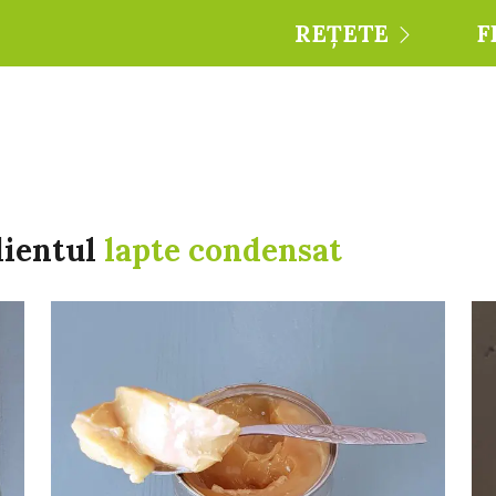
REȚETE
F
dientul
lapte condensat