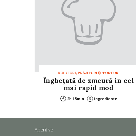
DULCIURI, PRĂJITURI ȘI TORTURI
Înghețată de zmeură în cel
mai rapid mod
3
2h 15min
ingrediente
Aperitive