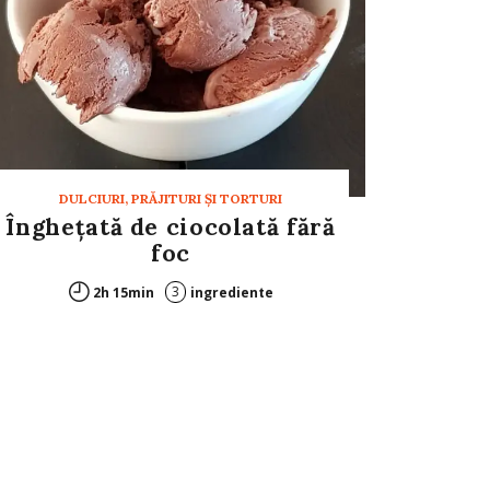
DULCIURI, PRĂJITURI ȘI TORTURI
Înghețată de ciocolată fără
foc
3
2h 15min
ingrediente