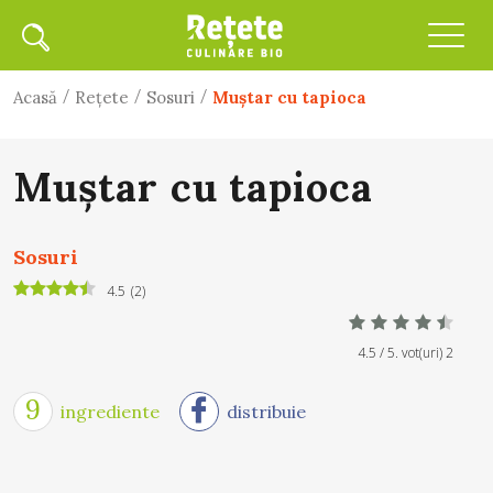
/
/
/
Acasă
Rețete
Sosuri
Muștar cu tapioca
Muștar cu tapioca
Sosuri
4.5
(
2
)
4.5
/ 5. vot(uri)
2
9
ingrediente
distribuie