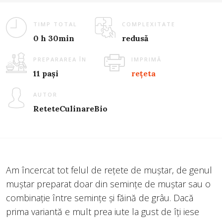
TIMP TOTAL
COMPLEXITATE
0 h 30min
redusă
PREPARAREA ÎN
IMPRIMĂ
11 pași
rețeta
AUTOR
ReteteCulinareBio
Am încercat tot felul de rețete de muștar, de genul
muștar preparat doar din semințe de muștar sau o
combinație între semințe și făină de grâu. Dacă
prima variantă e mult prea iute la gust de îți iese