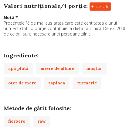
Valori nutriționale/
1 porție
:
+ detalii
Notă *
Procentele % de mai sus arată care este cantitatea a unui
nutrient dintr-o porție contribuie la dieta ta zilnică. De ex. 2000
de calorii sunt necesare unei persoane zilnic.
Ingrediente:
apă plată
miere de albine
muștar
oţet de mere
tapioca
turmeric
Metode de gătit folosite:
fierbere
raw