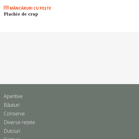
MÂNCĂRURI CU PEŞTE
Plachie de crap
Aperitive
Băuturi
Conserve
Diverse rețete
Dulciuri