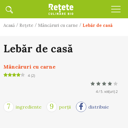
/
/
/
Acasă
Rețete
Mâncăruri cu carne
Lebăr de casă
Lebăr de casă
Mâncăruri cu carne
4
(
2
)
4
/ 5. vot(uri)
2
7
9
ingrediente
porții
distribuie