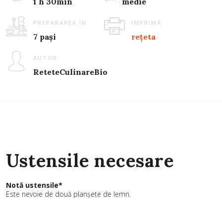
1 h 30min
medie
PREPARAREA ÎN
IMPRIMĂ
7 pași
rețeta
AUTOR
ReteteCulinareBio
Ustensile necesare
Notă ustensile*
Este nevoie de două planșete de lemn.