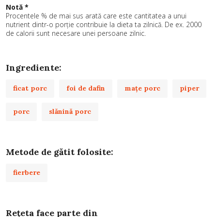
Notă *
Procentele % de mai sus arată care este cantitatea a unui
nutrient dintr-o porție contribuie la dieta ta zilnică. De ex. 2000
de calorii sunt necesare unei persoane zilnic.
Ingrediente:
ficat porc
foi de dafin
maţe porc
piper
porc
slănină porc
Metode de gătit folosite:
fierbere
Rețeta face parte din