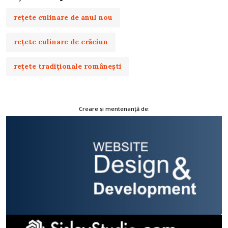
rețete culinare de anul nou
rețete culinare de crăciun
rețete tradiționale românești
Creare și mentenanță de: