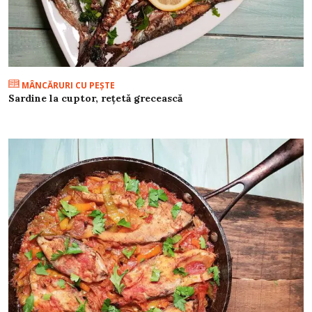
MÂNCĂRURI CU PEŞTE
Sardine la cuptor, rețetă grecească