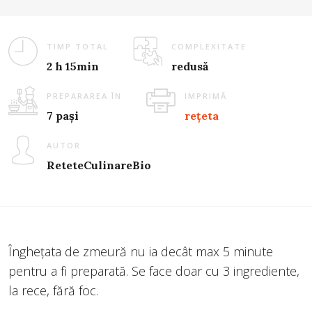
TIMP TOTAL
COMPLEXITATE
2 h 15min
redusă
PREPARAREA ÎN
IMPRIMĂ
7 pași
rețeta
AUTOR
ReteteCulinareBio
Înghețata de zmeură nu ia decât max 5 minute
pentru a fi preparată. Se face doar cu 3 ingrediente,
la rece, fără foc.