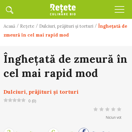
/
/
/
Acasă
Rețete
Dulciuri, prăjituri și torturi
Înghețată de
zmeură în cel mai rapid mod
Înghețată de zmeură în
cel mai rapid mod
Dulciuri, prăjituri și torturi
0
(
0
)
Niciun vot