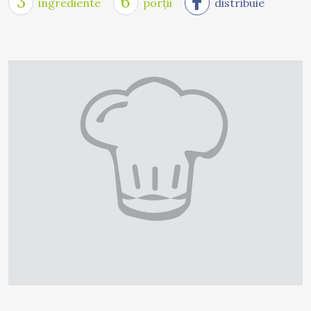
3
6
ingrediente
porții
distribuie