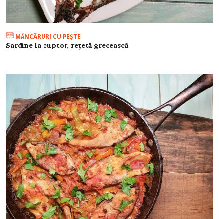
MÂNCĂRURI CU PEŞTE
Sardine la cuptor, rețetă grecească