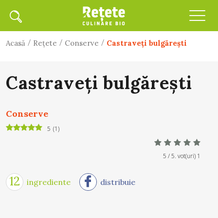
/
/
/
Acasă
Rețete
Conserve
Castraveţi bulgăreşti
Castraveţi bulgăreşti
Conserve
5
(
1
)
5
/ 5. vot(uri)
1
12
ingrediente
distribuie