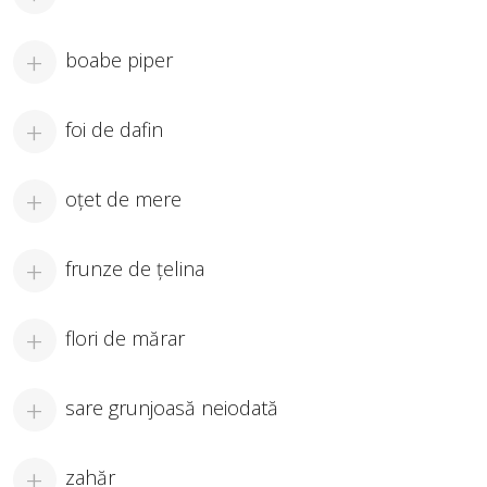
boabe piper
foi de dafin
oţet de mere
frunze de ţelina
flori de mărar
sare grunjoasă neiodată
zahăr