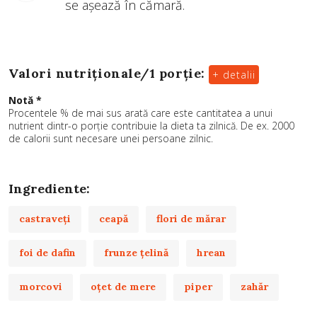
se așează în cămară.
Valori nutriționale/
1 porție
:
+ detalii
Notă *
Procentele % de mai sus arată care este cantitatea a unui
nutrient dintr-o porție contribuie la dieta ta zilnică. De ex. 2000
de calorii sunt necesare unei persoane zilnic.
Ingrediente:
castraveţi
ceapă
flori de mărar
foi de dafin
frunze țelină
hrean
morcovi
oţet de mere
piper
zahăr