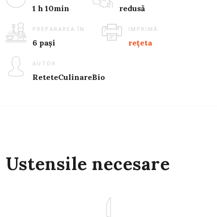
1 h 10min
redusă
PREPARAREA ÎN
IMPRIMĂ
6 pași
rețeta
AUTOR
ReteteCulinareBio
Ustensile necesare