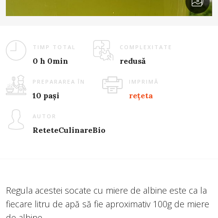
TIMP TOTAL
COMPLEXITATE
0 h 0min
redusă
PREPARAREA ÎN
IMPRIMĂ
10 pași
rețeta
AUTOR
ReteteCulinareBio
Regula acestei socate cu miere de albine este ca la
fiecare litru de apă să fie aproximativ 100g de miere
de albine.