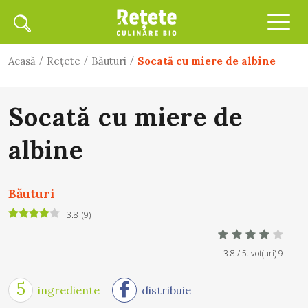
/
/
/
Acasă
Rețete
Băuturi
Socată cu miere de albine
Socată cu miere de
albine
Băuturi
3.8
(
9
)
3.8
/ 5. vot(uri)
9
5
ingrediente
distribuie