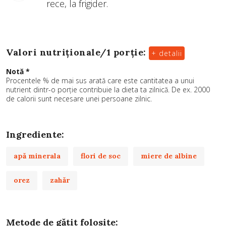
rece, la frigider.
Valori nutriționale/
1 porție
:
+ detalii
Notă *
Procentele % de mai sus arată care este cantitatea a unui
nutrient dintr-o porție contribuie la dieta ta zilnică. De ex. 2000
de calorii sunt necesare unei persoane zilnic.
Ingrediente:
apă minerala
flori de soc
miere de albine
orez
zahăr
Metode de gătit folosite: