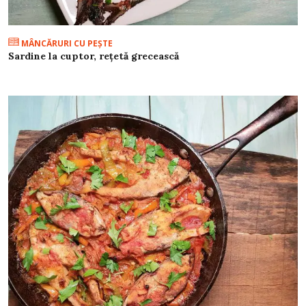
MÂNCĂRURI CU PEŞTE
Sardine la cuptor, rețetă grecească