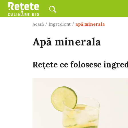
/
/
Acasă
Ingredient
apă minerala
apă minerala
Rețete ce folosesc ingre