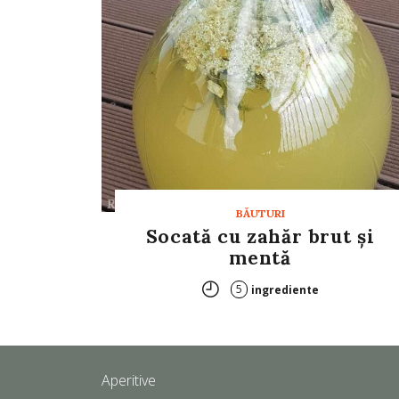
BĂUTURI
Socată cu zahăr brut și
mentă
5
ingrediente
Aperitive