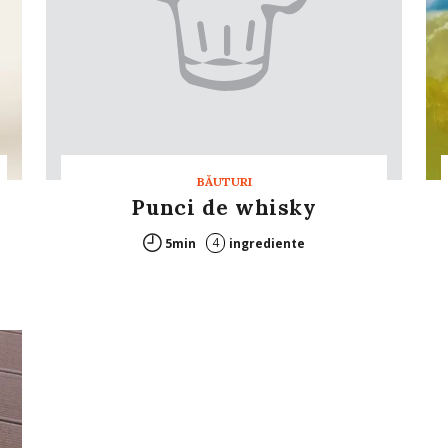
BĂUTURI
Punci de whisky
4
5min
ingrediente