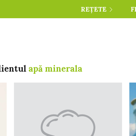
REȚETE
F
dientul
apă minerala