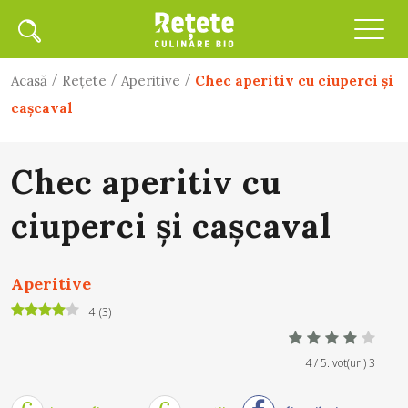
/
/
/
Acasă
Rețete
Aperitive
Chec aperitiv cu ciuperci şi
caşcaval
Chec aperitiv cu
ciuperci şi caşcaval
Aperitive
4
(
3
)
4
/ 5. vot(uri)
3