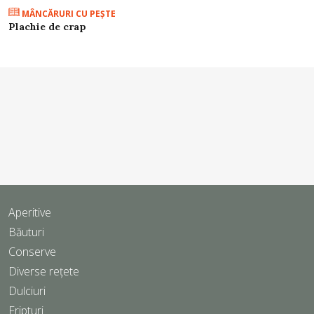
MÂNCĂRURI CU PEŞTE
Plachie de crap
Aperitive
Băuturi
Conserve
Diverse rețete
Dulciuri
Fripturi