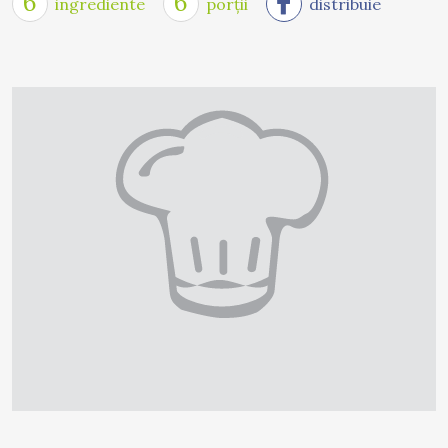
6
6
ingrediente
porții
distribuie