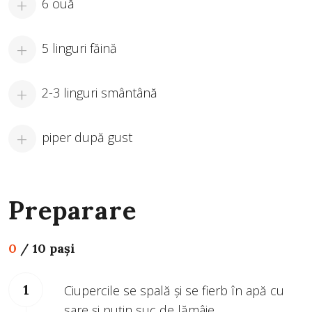
6 ouă
5 linguri făină
2-3 linguri smântână
piper după gust
Preparare
0
/
10 pași
Ciupercile se spală și se fierb în apă cu
sare și puțin suc de lămâie.