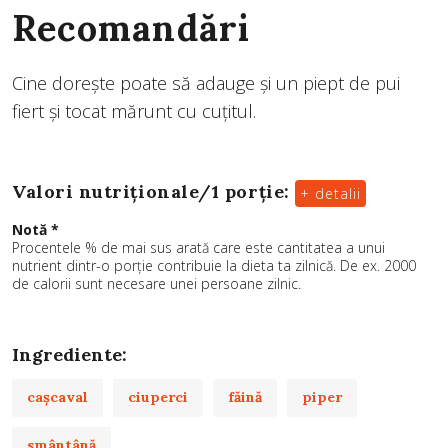
Recomandări
Cine dorește poate să adauge și un piept de pui
fiert și tocat mărunt cu cuțitul.
Valori nutriționale/
1 porție
:
+ detalii
Notă *
Procentele % de mai sus arată care este cantitatea a unui
nutrient dintr-o porție contribuie la dieta ta zilnică. De ex. 2000
de calorii sunt necesare unei persoane zilnic.
Ingrediente:
caşcaval
ciuperci
făină
piper
smântână