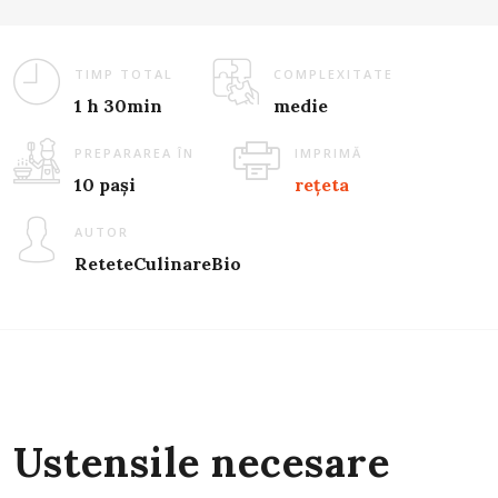
TIMP TOTAL
COMPLEXITATE
1 h 30min
medie
PREPARAREA ÎN
IMPRIMĂ
10 pași
rețeta
AUTOR
ReteteCulinareBio
Ustensile necesare