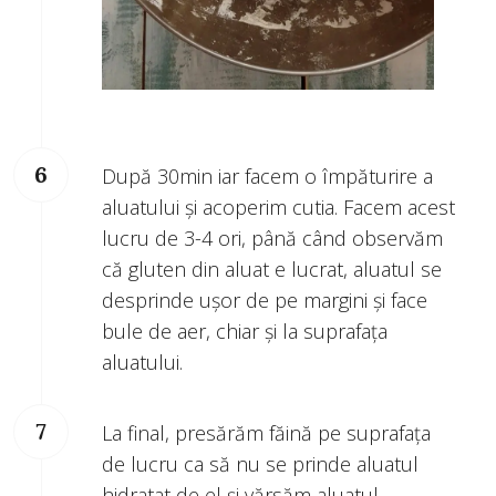
După 30min iar facem o împăturire a
aluatului și acoperim cutia. Facem acest
lucru de 3-4 ori, până când observăm
că gluten din aluat e lucrat, aluatul se
desprinde ușor de pe margini și face
bule de aer, chiar și la suprafața
aluatului.
La final, presărăm făină pe suprafața
de lucru ca să nu se prinde aluatul
hidratat de el și vărsăm aluatul.