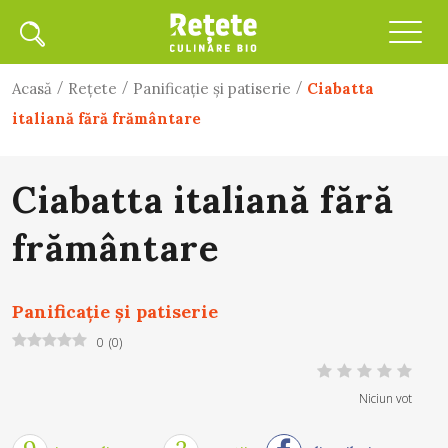
/
/
/
Acasă
Rețete
Panificaţie şi patiserie
Ciabatta
italiană fără frământare
Ciabatta italiană fără
frământare
Panificaţie şi patiserie
0
(
0
)
Niciun vot