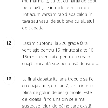
(nu mai mult), cu tot cu hârtia de copt,
pe o tavă și le introducem la cuptor.
Tot acum vărsăm rapid apa caldă în
tava sau vasul de sub tava cu aluatul
de ciabatta.
Lăsăm cuptorul la 220 grade fără
ventilație pentru 15 minute și alte 10-
15min cu ventilație pentru a crea o
coajă crocantă și aspectoasă deasupra.
La final ciabatta italiană trebuie să fie
cu coaja aurie, crocantă, iar la interior
plină de goluri de aer și moale. Este
delicioasă, fiind una din cele mai
gustoase feluri de pâine care există.