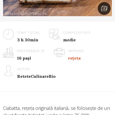
TIMP TOTAL
COMPLEXITATE
3 h 30min
medie
PREPARAREA ÎN
IMPRIMĂ
16 pași
rețeta
AUTOR
ReteteCulinareBio
Ciabatta, rețeta originală italiană, se folosește de un