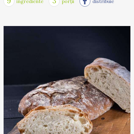
9
3
ingrediente
porții
distribuie