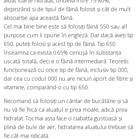
aluat foarte hidratat, undeva între 75-80%,
depinzând si de tipul de făină folosit și cât de mult
absoarbe apa această făină.
Cel mai bine bine este să folosiți făină 550 sau all
purpose cum îi spune în engleză. Dar dacă aveți tip
650, puteți folosi și acest tip de făină. Tip 650
înseamna ca exista 0.65% cenușă în substanța
uscată totală, deci e o făină intermediară. Teoretic
funcționează cu orice tip de făină, inclusiv tip 000,
dar cea cu codul 000 nu are niciun aport de fibre și
vitamine, comparând-o cu tip 650.
Recomand să folosiți un cântar de bucătărie și să
nu vă fie frică ca aluatul e prea moale, adică prea
hidratat. Tocmai asta face o ciabatta gustoasă și
plină de bule de aer, hidratarea aluatului trebuie să
fie cât mai ridicată.