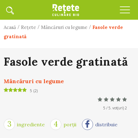
/
/
/
Acasă
Rețete
Mâncăruri cu legume
Fasole verde
gratinată
Fasole verde gratinată
Mâncăruri cu legume
5
(
2
)
5
/ 5. vot(uri)
2
3
4
ingrediente
porții
distribuie