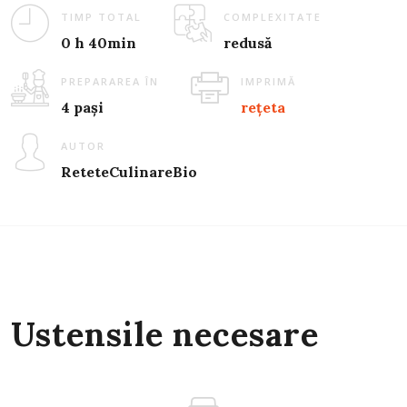
TIMP TOTAL
COMPLEXITATE
0 h 40min
redusă
PREPARAREA ÎN
IMPRIMĂ
4 pași
rețeta
AUTOR
ReteteCulinareBio
Ustensile necesare