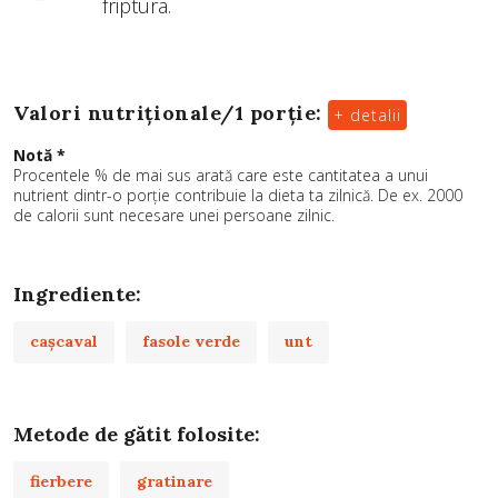
friptura.
Valori nutriționale/
1 porție
:
+ detalii
Notă *
Procentele % de mai sus arată care este cantitatea a unui
nutrient dintr-o porție contribuie la dieta ta zilnică. De ex. 2000
de calorii sunt necesare unei persoane zilnic.
Ingrediente:
caşcaval
fasole verde
unt
Metode de gătit folosite:
fierbere
gratinare