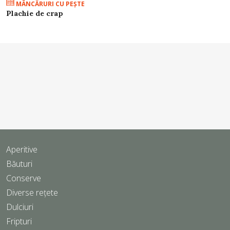
MÂNCĂRURI CU PEŞTE
Plachie de crap
Aperitive
Băuturi
Conserve
Diverse rețete
Dulciuri
Fripturi