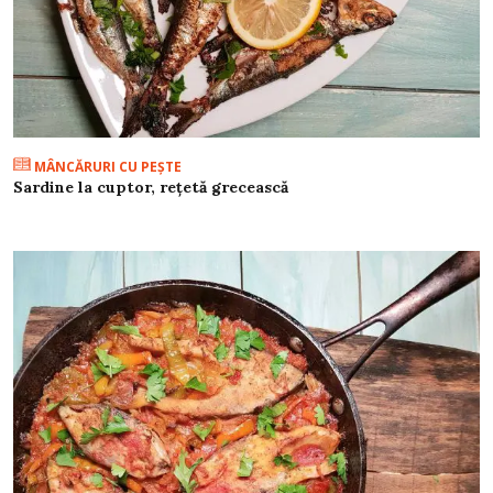
MÂNCĂRURI CU PEŞTE
Sardine la cuptor, rețetă grecească