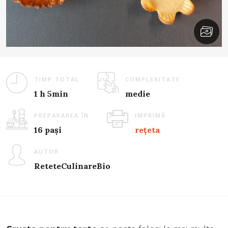
TIMP TOTAL
COMPLEXITATE
1 h 5min
medie
PREPARAREA ÎN
IMPRIMĂ
16 pași
rețeta
AUTOR
ReteteCulinareBio