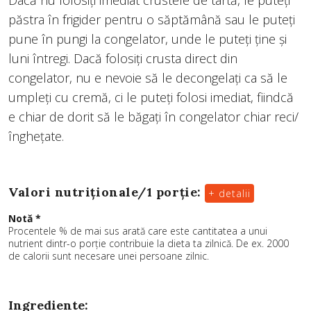
Dacă nu folosiți imediat crustele de tartă, le puteți
păstra în frigider pentru o săptămână sau le puteți
pune în pungi la congelator, unde le puteți ține și
luni întregi. Dacă folosiți crusta direct din
congelator, nu e nevoie să le decongelați ca să le
umpleți cu cremă, ci le puteți folosi imediat, fiindcă
e chiar de dorit să le băgați în congelator chiar reci/
înghețate.
Valori nutriționale/
1 porție
:
+ detalii
Notă *
Procentele % de mai sus arată care este cantitatea a unui
nutrient dintr-o porție contribuie la dieta ta zilnică. De ex. 2000
de calorii sunt necesare unei persoane zilnic.
Ingrediente: