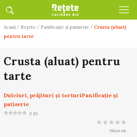
/
/
/
Acasă
Rețete
Panificaţie şi patiserie
Crusta (aluat)
pentru tarte
Crusta (aluat) pentru
tarte
Dulciuri, prăjituri și torturi
Panificaţie şi
patiserie
0
(
0
)
Niciun vot