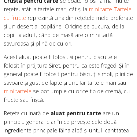
Crusta pentru tarte
se poate folosi la mai multe
rețete, atât la tartele mari, cât și la
mini tarte
.
Tartele
cu fructe
reprezintă una din rețetele mele preferate
și un desert al copilăriei. Oricine se bucură, de la
copil la adult, când pe masă are o mini tartă
savuroasă și plină de culori.
Acest aluat poate fi folosit și pentru biscuitele
folosit în prăjitura Siret, pentru că este fraged. Și în
general poate fi folosit pentru biscuiți simpli, plini de
savoare și gust de lapte și unt. Iar tartele mari sau
mini tartele
se pot umple cu orice tip de cremă, cu
fructe sau frișcă.
Rețeta culinară de
aluat pentru tarte
are un
principiu general clar în ce privește cele două
ingrediente principale făina albă și untul: cantitatea