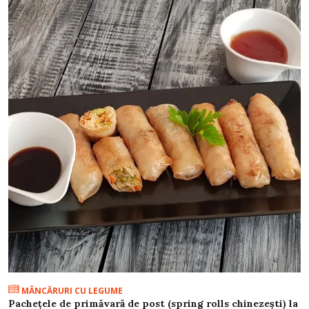
MÂNCĂRURI CU LEGUME
Pachețele de primăvară de post (spring rolls chinezești) la