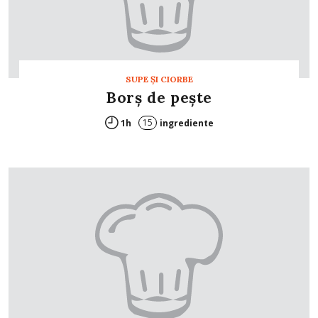
SUPE ŞI CIORBE
Borș de peşte
15
1h
ingrediente