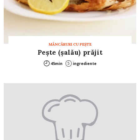
MÂNCĂRURI CU PEŞTE
Peşte (șalău) prăjit
5
45min
ingrediente