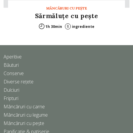
MÂNCĂRURI CU PEŞTE
Sărmăluţe cu peşte
8
1h 30min
ingrediente
Aperitive
Băuturi
Conserve
Diverse rețete
Dulciuri
Fripturi
Mâncăruri cu carne
Mâncăruri cu legume
Mâncăruri cu pește
Panificație & patiserie