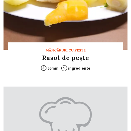
MÂNCĂRURI CU PEŞTE
Rasol de peşte
9
55min
ingrediente