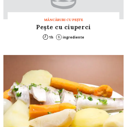
MÂNCĂRURI CU PEŞTE
Peşte cu ciuperci
8
1h
ingrediente