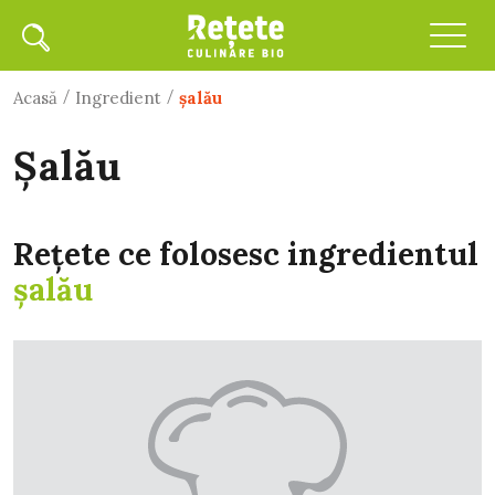
/
/
Acasă
Ingredient
şalău
şalău
Rețete ce folosesc ingredientul
şalău