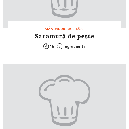
MÂNCĂRURI CU PEŞTE
Saramură de peşte
7
1h
ingrediente