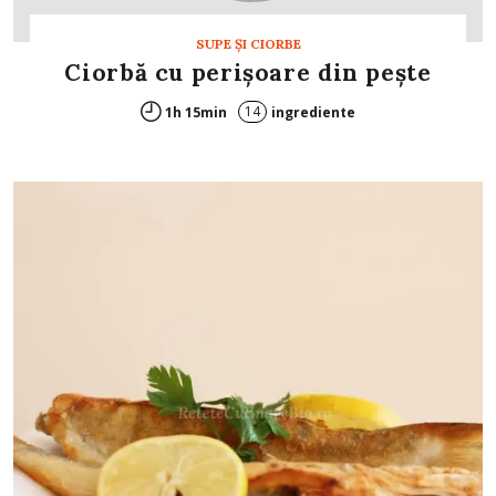
SUPE ŞI CIORBE
Ciorbă cu perişoare din peşte
14
1h 15min
ingrediente