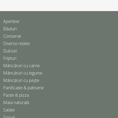
Aperitive
Băuturi
Conserve
Diverse rețete
Dulciuri
Fripturi
Mâncăruri cu carne
Mâncăruri cu legume
Mâncăruri cu pește
Panificație & patiserie
Paste & pizza
Maia naturală
Salate
Sosuri