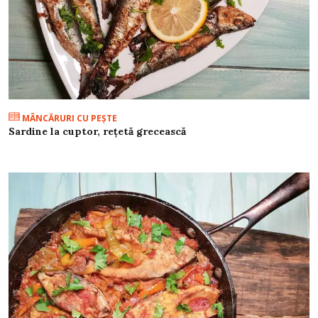
MÂNCĂRURI CU PEŞTE
Sardine la cuptor, rețetă grecească