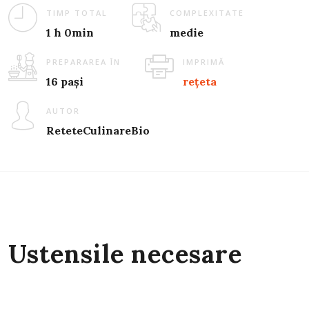
TIMP TOTAL
COMPLEXITATE
1 h 0min
medie
PREPARAREA ÎN
IMPRIMĂ
16 pași
rețeta
AUTOR
ReteteCulinareBio
Ustensile necesare