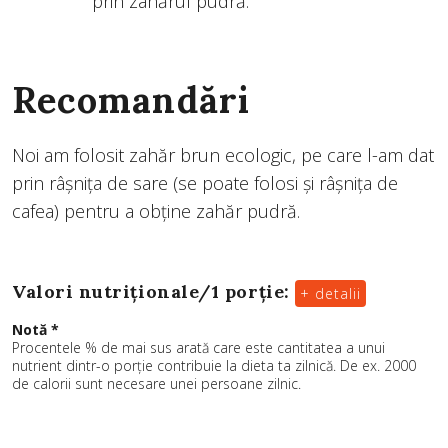
prin zahărul pudră.
Recomandări
Noi am folosit zahăr brun ecologic, pe care l-am dat
prin râşniţa de sare (se poate folosi şi râşniţa de
cafea) pentru a obţine zahăr pudră.
Valori nutriționale/
1 porție
:
+ detalii
Notă *
Procentele % de mai sus arată care este cantitatea a unui
nutrient dintr-o porție contribuie la dieta ta zilnică. De ex. 2000
de calorii sunt necesare unei persoane zilnic.