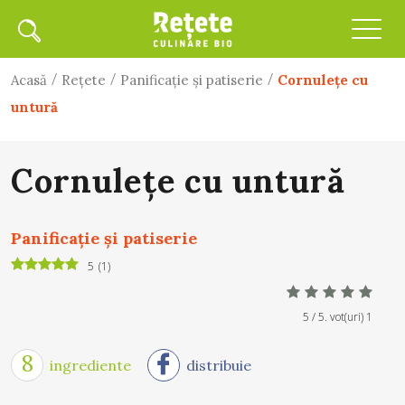
/
/
/
Acasă
Rețete
Panificaţie şi patiserie
Cornuleţe cu
untură
Cornuleţe cu untură
Panificaţie şi patiserie
5
(
1
)
5
/ 5. vot(uri)
1
8
ingrediente
distribuie