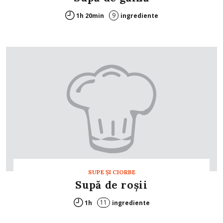
9
1h 20min
ingrediente
SUPE ŞI CIORBE
Supă de roşii
11
1h
ingrediente