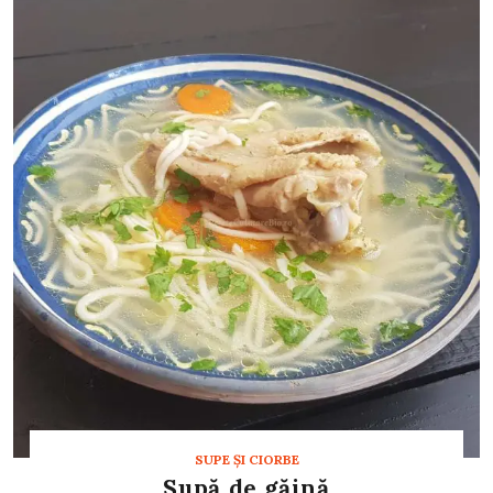
SUPE ŞI CIORBE
Supă de găină