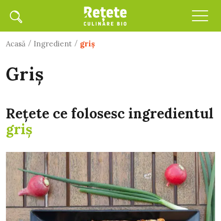
/
/
Acasă
Ingredient
griș
griș
Rețete ce folosesc ingredientul
griș