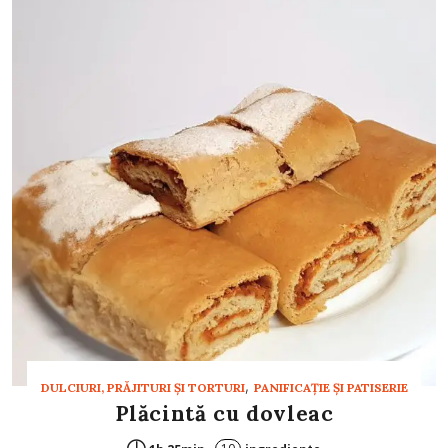
,
DULCIURI, PRĂJITURI ȘI TORTURI
PANIFICAŢIE ŞI PATISERIE
Plăcintă cu dovleac