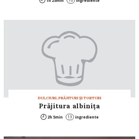
10
1h 25min
ingrediente
DULCIURI, PRĂJITURI ȘI TORTURI
Prăjitura albiniţa
13
2h 5min
ingrediente